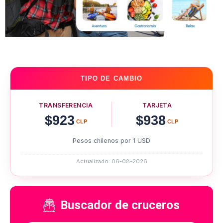
TIPO DE CAMBIO
TRANSFERENCIA
TARJETA
$923
$938
CLP
CLP
Pesos chilenos por 1 USD
Actualizado: 06-08-2026
Buscador de cruceros