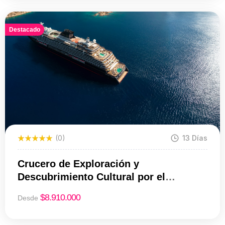
Destacado
(0)
13 Días
Crucero de Exploración y
Descubrimiento Cultural por el
Amazonas 12 Noches a bordo de
$
8.910.000
Desde
EXPLORA I