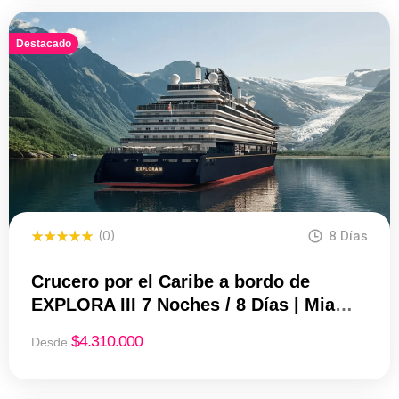
Destacado
(0)
8 Días
Crucero por el Caribe a bordo de
EXPLORA III 7 Noches / 8 Días | Miami
– San Juan | Desde USD 4.310 por
$
4.310.000
Desde
persona