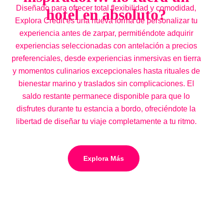
2.5
Diseñado para ofrecer total flexibilidad y comodidad,
hotel en absoluto?
15
Explora Credit es una nueva forma de personalizar tu
experiencia antes de zarpar, permitiéndote adquirir
experiencias seleccionadas con antelación a precios
preferenciales, desde experiencias inmersivas en tierra
y momentos culinarios excepcionales hasta rituales de
bienestar marino y traslados sin complicaciones. El
saldo restante permanece disponible para que lo
disfrutes durante tu estancia a bordo, ofreciéndote la
libertad de diseñar tu viaje completamente a tu ritmo.
Explora Más