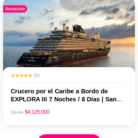
Destacado
(0)
Crucero por el Caribe a Bordo de
EXPLORA III 7 Noches / 8 Días | San
Juan – Miami | Salida 15 de Noviembre
$
4.125.000
Desde
de 2026