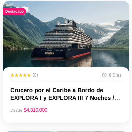
Destacado
(0)
8 Días
Crucero por el Caribe a Bordo de
EXPLORA I y EXPLORA III 7 Noches / 8
Días | Miami – San Juan | Desde USD
$
4.310.000
Desde
4.310