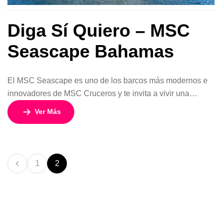
Diga Sí Quiero – MSC
Seascape Bahamas
El MSC Seascape es uno de los barcos más modernos e
innovadores de MSC Cruceros y te invita a vivir una
experiencia inolvidable en las Bahamas. Desde Miami,
Ver Más
entre agosto y octubre de 2025, disfruta de un viaje corto
pero intenso de 5 días y 4 noches en cabina doble con
balcón desde USD 405 […]
1
2