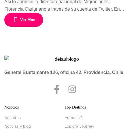
Así lo anunció la directora nacional de Migraciones,
Florencia Carignano a través de su cuenta de Twitter. En
tanto, desde Migraciones se indicó que seguirá siendo
Ver Más
necesario presentar la declaración jurada electrónica para
entrar al país. La directora nacional de Migraciones,
Florencia Carignano, anunció que a partir de hoy queda
sin efecto la exigencia de la declaración […]
General Bustamante 126, oficina 42. Providencia. Chile
Nosotros
Top Destinos
Nosotros
Fórmula 1
Noticias y blog
Explora Journey