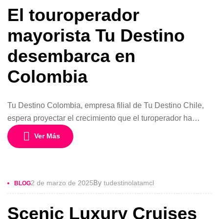
El touroperador
mayorista Tu Destino
desembarca en
Colombia
Tu Destino Colombia, empresa filial de Tu Destino Chile,
espera proyectar el crecimiento que el turoperador ha
tenido en el país. El turoperador nacional Tu Destino hizo
Ver Más
su apertura oficial en Colombia. Y una de las primeras
acciones del mayorista en el país fue la visita de Pablo
Laudonia y Lucía Parera; gerente de ventas, […]
By
2 de marzo de 2025
tudestinolatamcl
BLOG
Scenic Luxury Cruises