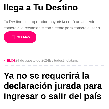
llega a Tu Destino
Tu Destino, tour operador mayorista cerró un acuerdo
comercial directamente con Scenic para comercializar sus
barcos de lujo en el mercado chileno. Alfonso Marzano,
Ver Más
gerente general del operador especialista en cruceros
comentó: “desde hoy somos operador oficial de Scenic
Luxury Cruises para Chile, y contamos con itinerarios
hasta el 2027 tanto en marítimos como en […]
By
26 de agosto de 2024
tudestinolatamcl
BLOG
Ya no se requerirá la
declaración jurada para
ingresar o salir del país