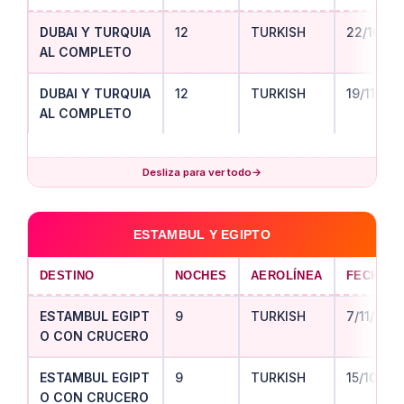
DUBAI Y TURQUIA
12
TURKISH
22/10/20
AL COMPLETO
DUBAI Y TURQUIA
12
TURKISH
19/11/20
AL COMPLETO
Desliza para ver todo
→
ESTAMBUL Y EGIPTO
DESTINO
NOCHES
AEROLÍNEA
FECHA S
ESTAMBUL EGIPT
9
TURKISH
7/11/202
O CON CRUCERO
ESTAMBUL EGIPT
9
TURKISH
15/10/20
O CON CRUCERO