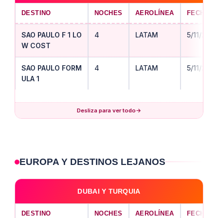
DESTINO
NOCHES
AEROLÍNEA
FECHA S
SAO PAULO F 1 LO
4
LATAM
5/11/202
W COST
SAO PAULO FORM
4
LATAM
5/11/202
ULA 1
Desliza para ver todo
→
EUROPA Y DESTINOS LEJANOS
DUBAI Y TURQUIA
DESTINO
NOCHES
AEROLÍNEA
FECHA S