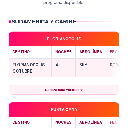
programa disponible.
SUDAMERICA Y CARIBE
FLORIANOPOLIS
DESTINO
NOCHES
AEROLÍNEA
FECHA S
FLORIANOPOLIS
4
SKY
9/10/202
OCTUBRE
Desliza para ver todo
→
PUNTA CANA
DESTINO
NOCHES
AEROLÍNEA
FECHA S