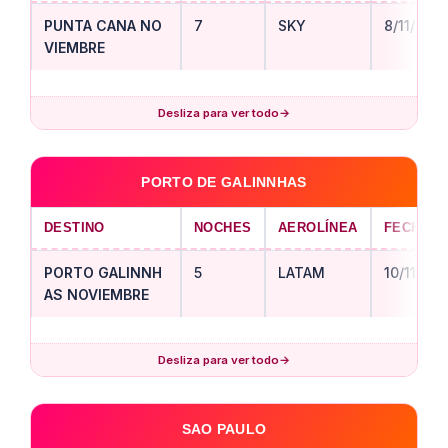
PUNTA CANA NO
7
SKY
8/11/202
VIEMBRE
Desliza para ver todo
→
PORTO DE GALINNHAS
DESTINO
NOCHES
AEROLÍNEA
FECHA S
PORTO GALINNH
5
LATAM
10/11/20
AS NOVIEMBRE
Desliza para ver todo
→
SAO PAULO