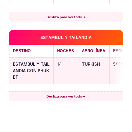
Desliza para ver todo
→
ESTAMBUL Y TAILANDIA
DESTINO
NOCHES
AEROLÍNEA
FECHA S
ESTAMBUL Y TAIL
14
TURKISH
5/11/202
ANDIA CON PHUK
ET
Desliza para ver todo
→