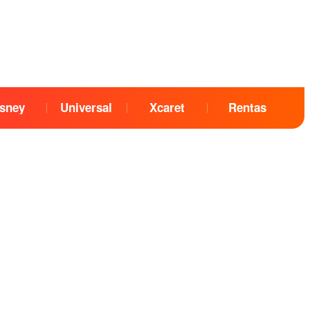
sney
Universal
Xcaret
Rentas