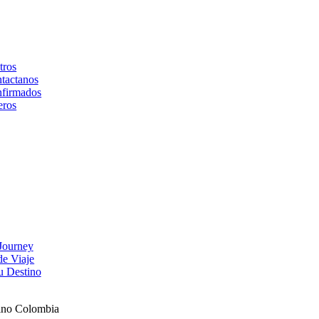
tros
tactanos
firmados
eros
Journey
de Viaje
u Destino
ino Colombia