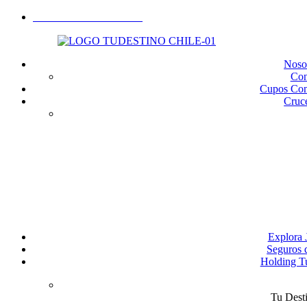
Llamános: +56 9 3422 3239
Noso
Con
Cupos Con
Cruc
Explora 
Seguros 
Holding T
Tu Dest