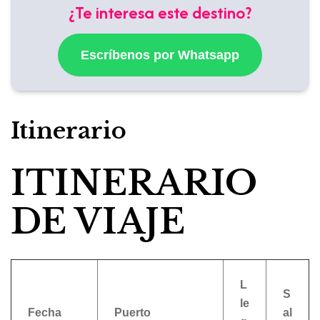
¿Te interesa este destino?
Escríbenos por Whatsapp
Itinerario
ITINERARIO
DE VIAJE
L
S
le
Fecha
Puerto
al