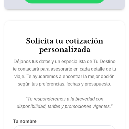
gourmet aún más exclusivas.
Comodidad en cada cabina
Las cabinas están diseñadas para que disfrutes del
viaje con la máxima comodidad. Ya sea en una
Solicita tu cotización
cabina interior, exterior o con balcón
, cada espacio
personalizada
incluye baño privado, amplios armarios, televisión y
detalles pensados para tu descanso. Las suites
Déjanos tus datos y un especialista de Tu Destino
ofrecen aún más espacio, servicios premium y vistas
te contactará para asesorarte en cada detalle de tu
privilegiadas del mar.
viaje. Te ayudaremos a encontrar la mejor opción
según tus preferencias, fechas y presupuesto.
Actividades para todos
“Te responderemos a la brevedad con
El barco cuenta con actividades para todas las
disponibilidad, tarifas y promociones vigentes.”
edades: clubes juveniles para niños y adolescentes,
zonas de recreación, canchas deportivas y espacios
Tu nombre
para disfrutar en familia. Para los adultos, existen