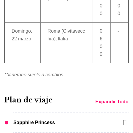
0
0
0
0
Domingo,
Roma (Civitavecc
0
-
22 marzo
hia), Italia
6:
0
0
**Itinerario sujeto a cambios.
Plan de viaje
Expandir Todo
Sapphire Princess