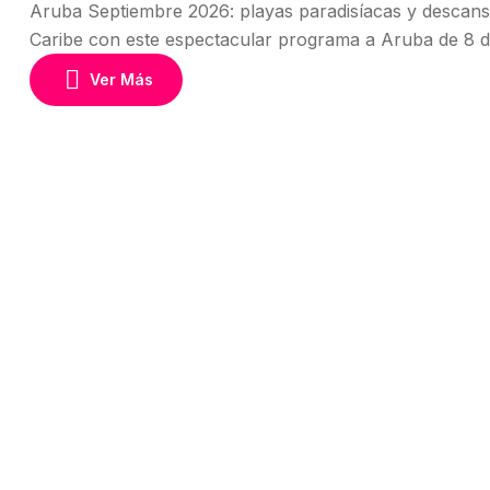
Aruba Septiembre 2026: playas paradisíacas y descanso 
Caribe con este espectacular programa a Aruba de 8 dí
exclusivas y paradisíacas del Caribe, famosa por sus pl
Ver Más
perfecto […]