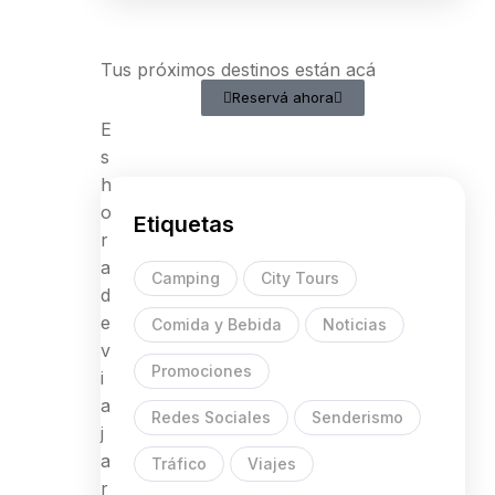
Tus próximos destinos están acá
Reservá ahora
E
s
h
o
Etiquetas
r
a
Camping
City Tours
d
e
Comida y Bebida
Noticias
v
Promociones
i
a
Redes Sociales
Senderismo
j
a
Tráfico
Viajes
r