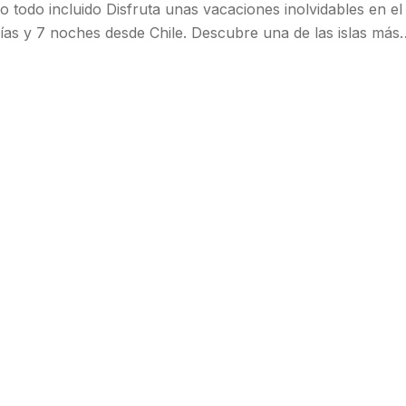
todo incluido Disfruta unas vacaciones inolvidables en el
as y 7 noches desde Chile. Descubre una de las islas más
ayas de arena blanca, aguas cristalinas color turquesa y c