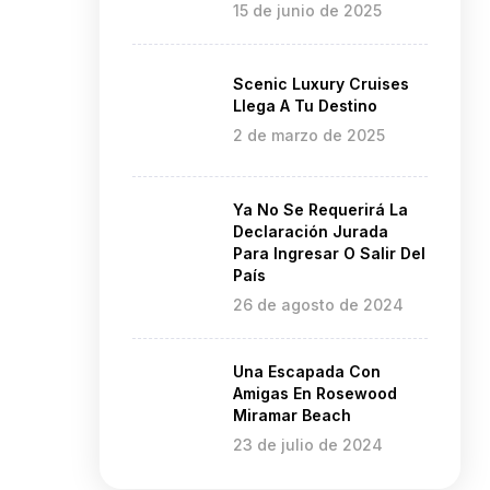
15 de junio de 2025
Scenic Luxury Cruises
Llega A Tu Destino
2 de marzo de 2025
Ya No Se Requerirá La
Declaración Jurada
Para Ingresar O Salir Del
País
26 de agosto de 2024
Una Escapada Con
Amigas En Rosewood
Miramar Beach
23 de julio de 2024