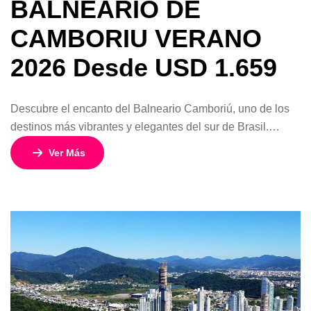
BALNEARIO DE
CAMBORIU VERANO
2026 Desde USD 1.659
Descubre el encanto del Balneario Camboriú, uno de los
destinos más vibrantes y elegantes del sur de Brasil.
Conocido como la “Río de Janeiro del sur”, este balneario
Ver Más
combina playas de aguas cálidas, vida nocturna animada,
excelente gastronomía y paisajes naturales únicos.
Durante el día podrás disfrutar del sol y el mar, recorrer el
moderno […]