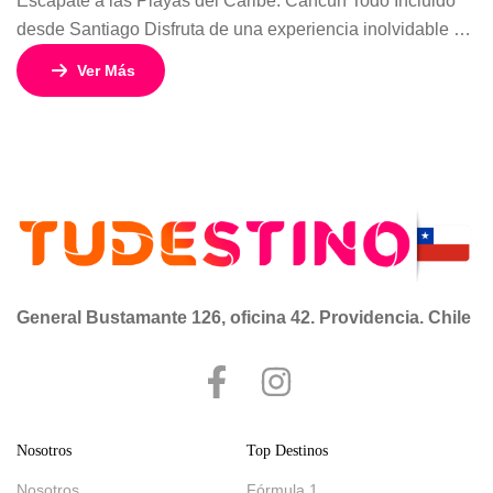
Escápate a las Playas del Caribe: Cancún Todo Incluido
desde Santiago Disfruta de una experiencia inolvidable en
Cancún, uno de los destinos más espectaculares del
Ver Más
Caribe mexicano. Sus playas de arena blanca, aguas
turquesas y vibrante vida nocturna te esperan para unas
vacaciones llenas de sol, descanso y diversión. Además
de sus increíbles resorts todo […]
General Bustamante 126, oficina 42. Providencia. Chile
Nosotros
Top Destinos
Nosotros
Fórmula 1