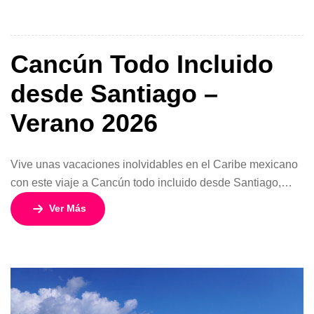
y 7 noches. Relájate frente al mar, disfruta de deportes
acuáticos, explora la cultura maya […]
Cancún Todo Incluido
desde Santiago –
Verano 2026
Vive unas vacaciones inolvidables en el Caribe mexicano
con este viaje a Cancún todo incluido desde Santiago,
ideal para quienes buscan descanso, diversión y paisajes
Ver Más
de ensueño. Con vuelos en SKY Airline, alojamiento en
hoteles seleccionados y todos los servicios incluidos,
disfrutarás de una experiencia completa sin
preocupaciones. Cancún te sorprenderá con sus playas de
[…]