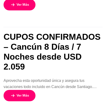
de arena blanca, aguas turquesas y hoteles con servicios
Ver Más
completos, combinando descanso, diversión y comodidad
durante 8 días y 7 noches. Relájate frente al mar, practica
deportes acuáticos, explora la cultura maya y los cenotes,
o disfruta de […]
CUPOS CONFIRMADOS
– Cancún 8 Días / 7
Noches desde USD
2.059
Aprovecha esta oportunidad única y asegura tus
vacaciones todo incluido en Cancún desde Santiago.
Disfruta de playas de arena blanca, aguas turquesas y
Ver Más
hoteles con todo incluido, en un programa diseñado para
combinar descanso, diversión y comodidad durante 8 días