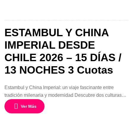
Beijing, Xi’an y Shanghái. Un viaje que combina historia,
cultura, gastronomía y modernidad en uno de los destinos
más […]
ESTAMBUL Y CHINA
IMPERIAL DESDE
CHILE 2026 – 15 DÍAS /
13 NOCHES 3 Cuotas
Estambul y China Imperial: un viaje fascinante entre
tradición milenaria y modernidad Descubre dos culturas
legendarias en un viaje diseñado para explorar algunos de
Ver Más
los destinos más impresionantes del mundo. Este
programa de 15 días y 13 noches desde Chile combina la
riqueza histórica de Estambul con los tesoros imperiales