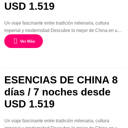
USD 1.519
Un viaje fascinante entre tradición milenaria, cultura
imperial y modernidad Descubre lo mejor de China en un
circuito diseñado para explorar sus destinos más
Ver Más
emblemáticos en solo 8 días. Desde la histórica Beijing
hasta la moderna Shanghai, pasando por la ancestral
Xian, este viaje te llevará por un recorrido inolvidable lleno
de contrastes, historia y […]
ESENCIAS DE CHINA 8
días / 7 noches desde
USD 1.519
Un viaje fascinante entre tradición milenaria, cultura