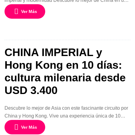
imperial y modernidad Descubre lo mejor de China en un
circuito diseñado para explorar sus destinos más
Ver Más
emblemáticos en solo 8 días. Desde la histórica Beijing
hasta la moderna Shanghai, pasando por la ancestral
Xian, este viaje te llevará por un recorrido inolvidable lleno
de contrastes, historia y […]
CHINA IMPERIAL y
Hong Kong en 10 días:
cultura milenaria desde
USD 3.400
Descubre lo mejor de Asia con este fascinante circuito por
China y Hong Kong. Vive una experiencia única de 10
días y 9 noches desde USD 3.400 por persona en
Ver Más
habitación doble, recorriendo ciudades icónicas como