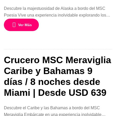
Descubre la majestuosidad de Alaska a bordo del MSC
Poesia Vive una experiencia inolvidable explorando los
impresionantes paisajes de Alaska a bordo del elegante
Ver Más
MSC Poesia, un crucero diseñado para combinar confort,
entretenimiento y naturaleza en un solo viaje. Con salida
desde Seattle, Estados Unidos, durante septiembre de
2026, este itinerario de 8 días y […]
Crucero MSC Meraviglia
Caribe y Bahamas 9
días / 8 noches desde
Miami | Desde USD 639
Descubre el Caribe y las Bahamas a bordo del MSC
Meraviglia Embárcate en una experiencia inolvidable