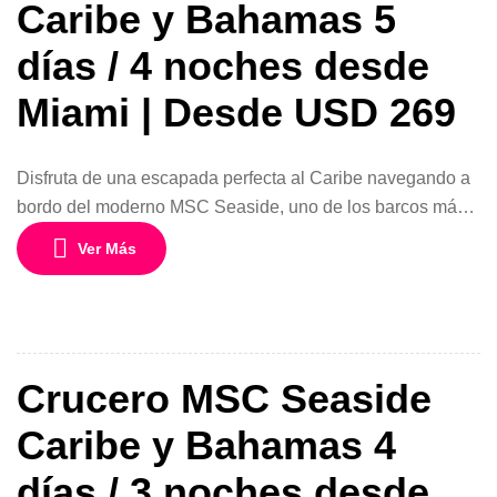
Caribe y Bahamas 5
días / 4 noches desde
Miami | Desde USD 269
Disfruta de una escapada perfecta al Caribe navegando a
bordo del moderno MSC Seaside, uno de los barcos más
innovadores de MSC Cruceros, diseñado para ofrecer una
Ver Más
conexión única con el mar gracias a sus amplios espacios
al aire libre y espectaculares vistas panorámicas. Con
salidas desde Miami, Florida, durante julio, agosto,
septiembre y noviembre […]
Crucero MSC Seaside
Caribe y Bahamas 4
días / 3 noches desde