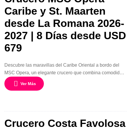
Caribe y St. Maarten
desde La Romana 2026-
2027 | 8 Días desde USD
679
Descubre las maravillas del Caribe Oriental a bordo del
MSC Opera, un elegante crucero que combina comodidad,
entretenimiento y algunos de los destinos más
Ver Más
impresionantes de la región. Este itinerario de 8 días y 7
noches desde La Romana, República Dominicana, es
perfecto para quienes desean disfrutar de playas
paradisíacas, aguas turquesas y la experiencia […]
Crucero Costa Favolosa