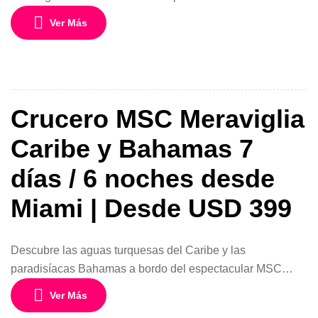
navegando por algunas de las playas más espectaculares
Ver Más
del Caribe a bordo del MSC Meraviglia, uno de los barcos
insignia de MSC Cruceros. Con salidas desde Miami
durante noviembre y diciembre de 2026, este itinerario de
9 días y […]
Crucero MSC Meraviglia
Caribe y Bahamas 7
días / 6 noches desde
Miami | Desde USD 399
Descubre las aguas turquesas del Caribe y las
paradisíacas Bahamas a bordo del espectacular MSC
Meraviglia, uno de los barcos más modernos de MSC
Ver Más
Cruceros. Vive unas vacaciones inolvidables con