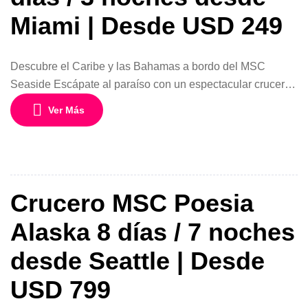
Miami | Desde USD 249
Descubre el Caribe y las Bahamas a bordo del MSC
Seaside Escápate al paraíso con un espectacular crucero
de 4 días y 3 noches a bordo del moderno MSC Seaside,
Ver Más
uno de los barcos más innovadores de MSC Cruceros.
Con salidas desde Miami, Florida, durante julio, agosto y
noviembre de 2026, este viaje es la […]
Crucero MSC Poesia
Alaska 8 días / 7 noches
desde Seattle | Desde
USD 799