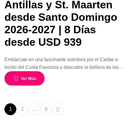
Antillas y St. Maarten
desde Santo Domingo
2026-2027 | 8 Días
desde USD 939
Embárcate en una fascinante aventura por el Caribe a
bordo del Costa Favolosa y descubre la belleza de las
Antillas y la paradisíaca isla de St. Maarten. Este crucero
Ver Más
de 8 días y 7 noches desde Santo Domingo, República
Dominicana, combina destinos espectaculares, playas de
aguas cristalinas y la comodidad de navegar en uno de
[…]
1
2
…
8