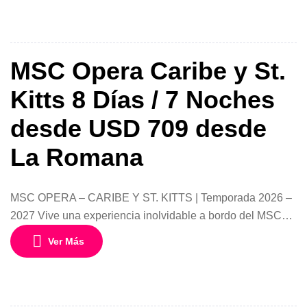
entretenimiento de primer nivel, gastronomía internacional,
piscinas, espectáculos y actividades para toda la familia.
Con salida desde Miami durante noviembre y diciembre de
2026, este […]
MSC Opera Caribe y St.
Kitts 8 Días / 7 Noches
desde USD 709 desde
La Romana
MSC OPERA – CARIBE Y ST. KITTS | Temporada 2026 –
2027 Vive una experiencia inolvidable a bordo del MSC
Opera, navegando por el corazón del Caribe en una ruta
Ver Más
diseñada para descubrir playas paradisíacas, aguas
turquesas y destinos vibrantes como La Romana
(República Dominicana) y St. Kitts. Este itinerario de 8 días
/ 7 […]