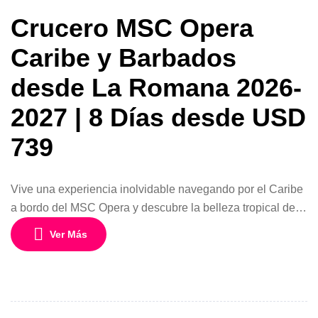
Crucero MSC Opera
Caribe y Barbados
desde La Romana 2026-
2027 | 8 Días desde USD
739
Vive una experiencia inolvidable navegando por el Caribe
a bordo del MSC Opera y descubre la belleza tropical de
Barbados junto a otros fascinantes destinos caribeños.
Ver Más
Este crucero de 8 días y 7 noches desde La Romana,
República Dominicana, combina playas paradisíacas,
aguas cristalinas, cultura isleña y toda la comodidad que
caracteriza a MSC Cruceros. […]