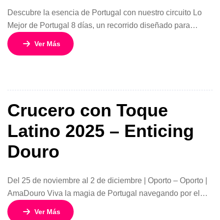
Descubre la esencia de Portugal con nuestro circuito Lo
Mejor de Portugal 8 días, un recorrido diseñado para
sumergirte en la historia, la cultura y los paisajes más
Ver Más
emblemáticos del país. Con salidas garantizadas todos los
lunes durante 2026 y 2027, este viaje combina las
ciudades imperdibles con paradas estratégicas en pueblos
medievales, santuarios y […]
Crucero con Toque
Latino 2025 – Enticing
Douro
Del 25 de noviembre al 2 de diciembre | Oporto – Oporto |
AmaDouro Viva la magia de Portugal navegando por el
impresionante río Duero con el Crucero con Toque Latino
Ver Más
2025 – Enticing Douro, un viaje de 7 noches que combina