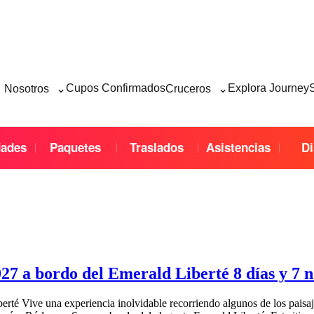
⌄
⌄
Cupos Confirmados
Explora Journey
Nosotros
Cruceros
dades
Paquetes
Traslados
Asistencias
Di
7 a bordo del Emerald Liberté 8 días y 7 
é Vive una experiencia inolvidable recorriendo algunos de los paisajes