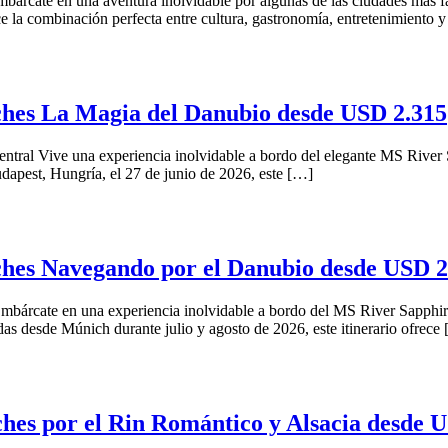
mbárcate en una aventura inolvidable por algunas de las ciudades más
e la combinación perfecta entre cultura, gastronomía, entretenimiento 
ches La Magia del Danubio desde USD 2.315
tral Vive una experiencia inolvidable a bordo del elegante MS River Sa
udapest, Hungría, el 27 de junio de 2026, este […]
ches Navegando por el Danubio desde USD 2
bárcate en una experiencia inolvidable a bordo del MS River Sapphire
das desde Múnich durante julio y agosto de 2026, este itinerario ofrece
es por el Rin Romántico y Alsacia desde 