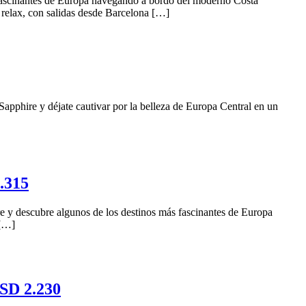
 fascinantes de Europa navegando a bordo del moderno Costa
y relax, con salidas desde Barcelona […]
pphire y déjate cautivar por la belleza de Europa Central en un
.315
 y descubre algunos de los destinos más fascinantes de Europa
 […]
USD 2.230