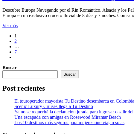
Descubre Europa Navegando por el Rin Romántico, Alsacia y los País
Europa en un exclusivo crucero fluvial de 8 días y 7 noches. Con sa
Ver más
Paginación
1
2
de
…
entradas
7
Buscar
Buscar
Post recientes
El touroperador mayorista Tu Destino desembarca en Colombi
Scenic Luxury Cruises llega a Tu Destino
Ya no se requerirá la declaración jurada para ingresar o salir del
Una escapada con amigas en Rosewood Miramar Beach
Los 10 destinos más seguros para mujeres que viajan solas