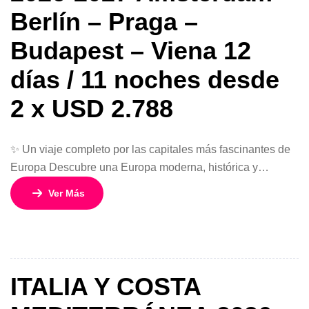
Berlín – Praga –
Budapest – Viena 12
días / 11 noches desde
2 x USD 2.788
✨ Un viaje completo por las capitales más fascinantes de
Europa Descubre una Europa moderna, histórica y
vibrante en este circuito de 12 días y 11 noches que
Ver Más
recorre algunas de las ciudades más icónicas del
continente. Desde los canales de Ámsterdam hasta la
elegancia imperial de Viena, este viaje te permitirá
conocer lo mejor […]
ITALIA Y COSTA