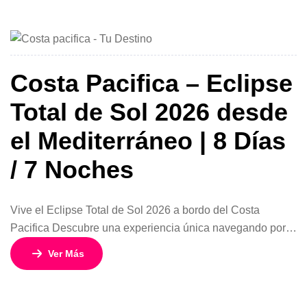
del Mediterráneo. Este exclusivo crucero ofrece una
combinación perfecta entre entretenimiento, gastronomía
italiana, relajación y la oportunidad única de presenciar
uno […]
Costa Pacifica – Eclipse
Total de Sol 2026 desde
el Mediterráneo | 8 Días
/ 7 Noches
Vive el Eclipse Total de Sol 2026 a bordo del Costa
Pacifica Descubre una experiencia única navegando por
el Mediterráneo a bordo del espectacular Costa Pacifica y
Ver Más
presencia uno de los fenómenos astronómicos más
impactantes del mundo: el Eclipse Total de Sol 2026. Con
salida desde Civitavecchia, puerto principal de Roma, este