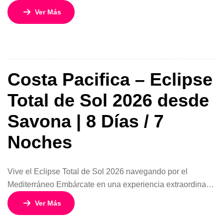
navegando a bordo del espectacular Costa Smeralda, uno
Ver Más
de los barcos más modernos, innovadores y sostenibles
de Costa Cruceros. Con salidas desde Barcelona entre
junio y noviembre de 2026, este crucero de 8 días y 7
noches es ideal para quienes desean recorrer […]
Costa Pacifica – Eclipse
Total de Sol 2026 desde
Savona | 8 Días / 7
Noches
Vive el Eclipse Total de Sol 2026 navegando por el
Mediterráneo Embárcate en una experiencia extraordinaria
a bordo del elegante Costa Pacifica y disfruta del
Ver Más
impresionante Eclipse Total de Sol 2026 desde el corazón