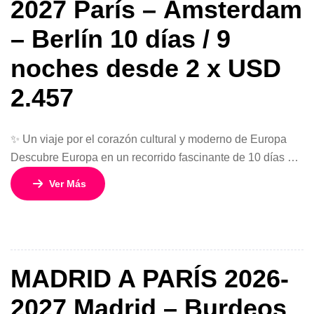
2027 París – Ámsterdam
– Berlín 10 días / 9
noches desde 2 x USD
2.457
✨ Un viaje por el corazón cultural y moderno de Europa
Descubre Europa en un recorrido fascinante de 10 días y 9
noches que conecta tres de las ciudades más icónicas del
Ver Más
continente: París, Ámsterdam y Berlín. Desde el
romanticismo francés hasta la modernidad alemana,
pasando por los encantadores canales de Holanda, este
circuito ofrece […]
MADRID A PARÍS 2026-
2027 Madrid – Burdeos