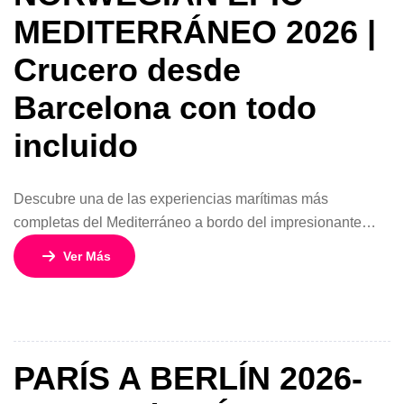
MEDITERRÁNEO 2026 |
Crucero desde
Barcelona con todo
incluido
Descubre una de las experiencias marítimas más
completas del Mediterráneo a bordo del impresionante
Norwegian Epic, uno de los barcos más emblemáticos de
Ver Más
la naviera Norwegian Cruise Line. Este itinerario especial
desde Barcelona, España, disponible entre mayo y octubre
de 2026, te invita a vivir unas vacaciones inolvidables
entre cultura, mar y entretenimiento de primer […]
PARÍS A BERLÍN 2026-