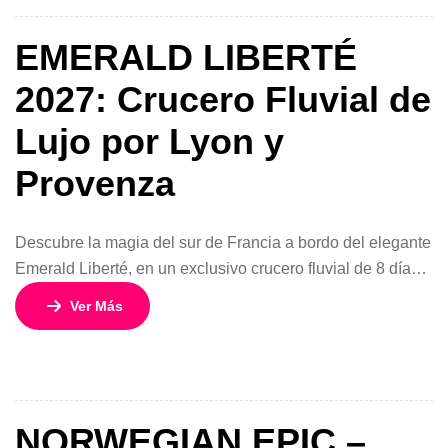
exclusivo crucero de […]
EMERALD LIBERTÉ
2027: Crucero Fluvial de
Lujo por Lyon y
Provenza
Descubre la magia del sur de Francia a bordo del elegante
Emerald Liberté, en un exclusivo crucero fluvial de 8 días y
7 noches que combina historia, gastronomía, paisajes
Ver Más
románticos y experiencias culturales inolvidables. Desde
la sofisticada ciudad de Niza hasta los encantadores
rincones de Arles, este recorrido por Lyon y Provenza
invita a vivir […]
NORWEGIAN EPIC –