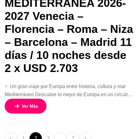
MEDITERRÁNEA 2026-
2027 Venecia –
Florencia – Roma – Niza
– Barcelona – Madrid 11
días / 10 noches desde
2 x USD 2.703
✨ Un gran viaje por Europa entre historia, cultura y mar
Mediterráneo Descubre lo mejor de Europa en un circuito
completo que combina Italia, la Costa Azul francesa y las
Ver Más
vibrantes ciudades de España. Este viaje de 11 días y 10
noches te llevará por algunos de los destinos más icónicos
del continente, desde los […]
1
2
3
…
7