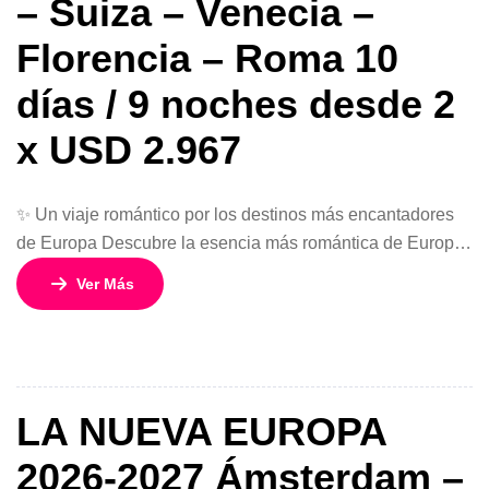
– Suiza – Venecia –
Florencia – Roma 10
días / 9 noches desde 2
x USD 2.967
✨ Un viaje romántico por los destinos más encantadores
de Europa Descubre la esencia más romántica de Europa
en este circuito de 10 días y 9 noches, que combina
Ver Más
ciudades icónicas, paisajes inolvidables y experiencias
únicas. Desde los canales de Ámsterdam hasta la magia
de Venecia y la historia eterna de Roma, este viaje está
[…]
LA NUEVA EUROPA
2026-2027 Ámsterdam –