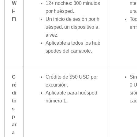
W
12+ noches: 300 minutos
nte
i-
por huésped.
ura
Fi
Un inicio de sesión por h
Tod
uésped, un dispositivo a l
erm
a vez.
Aplicable a todos los hué
spedes del camarote.
C
Crédito de $50 USD por
Sin
ré
excursión.
0 U
di
Aplicable para huésped
sió
to
número 1.
cad
s
p
ar
a