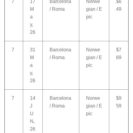
7
17
Barcelona
Norwe
$6
M
/ Roma
gian / E
49
a
pic
y,
26
7
31
Barcelona
Norwe
$7
M
/ Roma
gian / E
69
a
pic
y,
26
7
14
Barcelona
Norwe
$9
J
/ Roma
gian / E
59
U
pic
N,
26