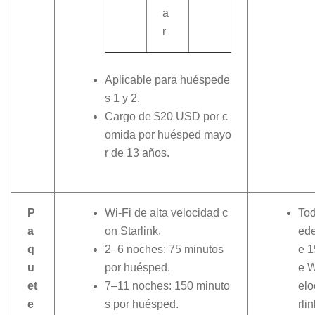
a
r
Aplicable para huéspede
s 1 y 2.
Cargo de $20 USD por c
omida por huésped mayo
r de 13 años.
P
Wi-Fi de alta velocidad c
Tod
a
on Starlink.
ede
q
2–6 noches: 75 minutos
e 1
u
por huésped.
e W
et
7–11 noches: 150 minuto
elo
e
s por huésped.
rli