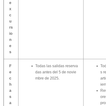
e
x
c
u
rs
io
n
e
s
F
Todas las salidas reserva
Tod
e
das antes del 5 de novie
s r
c
mbre de 2025.
art
h
iem
a
Res
s
ore
a
pr