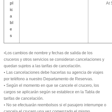
pl
At
ic
a
bl
e
s
•Los cambios de nombre y fechas de salida de los
cruceros y otros servicios se consideran cancelaciones y
quedan sujetos a las tarifas de cancelación.
• Las cancelaciones debe hacerlas su agencia de viajes
por teléfono a nuestro Departamento de Reservas.
• Según el momento en que se cancele el crucero, los
cargos se aplicarán según se establece en la Tabla de
tarifas de cancelación.
• No se efectuarán reembolsos si el pasajero interrumpe o
cancela el crucero una vez comenzado el mismo.