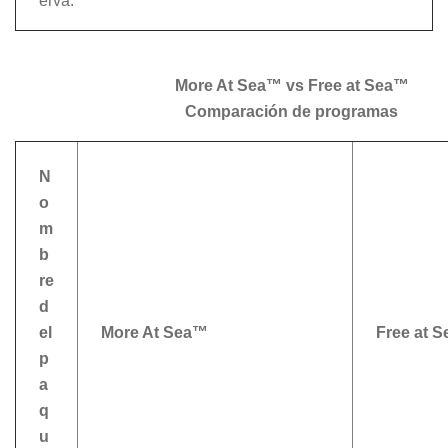
erva.
More At Sea™ vs Free at Sea™
Comparación de programas
N
o
m
b
re
d
el
More At Sea™
Free at 
p
a
q
u