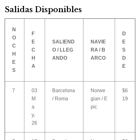
Salidas Disponibles
N
F
D
O
E
SALIEND
NAVIE
E
C
C
O / LLEG
RA / B
S
H
H
ANDO
ARCO
D
E
A
E
S
7
03
Barcelona
Norwe
$6
M
/ Roma
gian / E
19
a
pic
y,
26