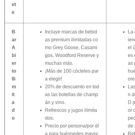
et
e
B
Incluye marcas de bebid
La 
ar
as premium ilimitadas co
ien
A
mo Grey Goose, Casami
el 
bi
gos, Woodford Reserve y
es 
er
muchas más.
as 
to
¡Más de 100 cócteles par
hu
Ili
a elegir!
ore
m
20% de descuento en tod
Las
it
as las botellas de champ
n d
a
án y vino.
D p
d
Refrescos y jugos ilimita
or 
o
dos.
pe
Precio por persona/por dí
de 
a para huéspedes mayor
Ref