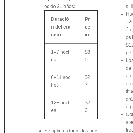
es de 21 años:
s i
Hu
Duració
Pr
–20
n del cru
ec
án 
cero
io
os 
$1
1–7 noch
$3
per
es
0
Lo
de 
án 
8–11 noc
$2
ebi
hes
7
tit
drá
12+ noch
$2
o p
es
3
Com
sta
fre
Se aplica a todos los hué