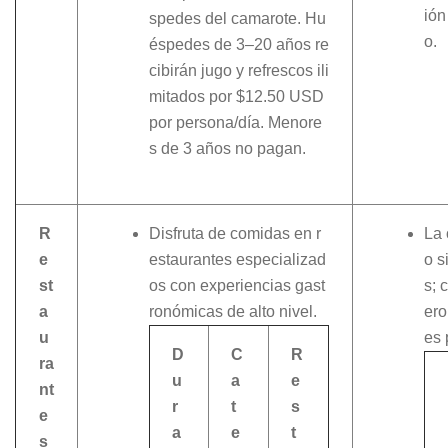
ión
spedes del camarote. Hu
o.
éspedes de 3–20 años re
cibirán jugo y refrescos ili
mitados por $12.50 USD
por persona/día. Menore
s de 3 años no pagan.
R
Disfruta de comidas en r
La 
e
estaurantes especializad
o s
st
os con experiencias gast
s; 
a
ronómicas de alto nivel.
ero
u
es 
D
C
R
ra
u
a
e
nt
r
t
s
e
a
e
t
s