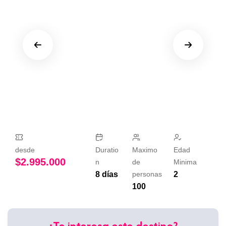
desde
Duratio
Maximo
Edad
$
2.995.000
n
de
Minima
8 días
personas
2
100
¿Te interesa este destino?