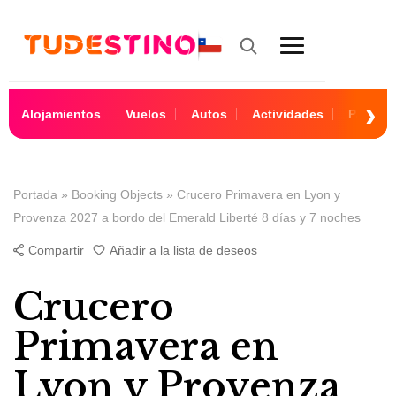
Alojamientos
Vuelos
Autos
Actividades
Paquet
Portada
»
Booking Objects
»
Crucero Primavera en Lyon y
Provenza 2027 a bordo del Emerald Liberté 8 días y 7 noches
Compartir
Añadir a la lista de deseos
Crucero
Primavera en
Lyon y Provenza