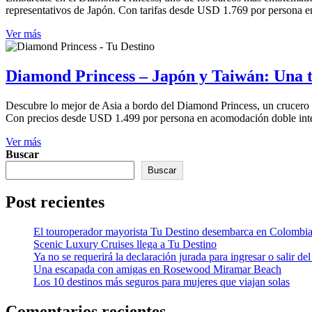
representativos de Japón. Con tarifas desde USD 1.769 por persona en 
Ver más
Diamond Princess – Japón y Taiwán: Una tr
Descubre lo mejor de Asia a bordo del Diamond Princess, un crucero de
Con precios desde USD 1.499 por persona en acomodación doble interi
Ver más
Buscar
Buscar
Post recientes
El touroperador mayorista Tu Destino desembarca en Colombi
Scenic Luxury Cruises llega a Tu Destino
Ya no se requerirá la declaración jurada para ingresar o salir del
Una escapada con amigas en Rosewood Miramar Beach
Los 10 destinos más seguros para mujeres que viajan solas
Comentarios recientes