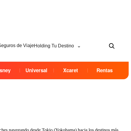
⌄
Seguros de Viaje
Holding Tu Destino
sney
Universal
Xcaret
Rentas
 noches navegando desde Tokio (Yokohama) hacia los destinos más