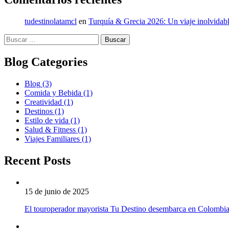
tudestinolatamcl
en
Turquía & Grecia 2026: Un viaje inolvidabl
Buscar:
Blog Categories
Blog
(3)
Comida y Bebida
(1)
Creatividad
(1)
Destinos
(1)
Estilo de vida
(1)
Salud & Fitness
(1)
Viajes Familiares
(1)
Recent Posts
15 de junio de 2025
El touroperador mayorista Tu Destino desembarca en Colombi