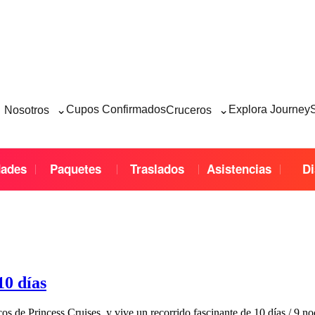
⌄
⌄
Cupos Confirmados
Explora Journey
Nosotros
Cruceros
dades
Paquetes
Traslados
Asistencias
Di
0 días
s de Princess Cruises, y vive un recorrido fascinante de 10 días / 9