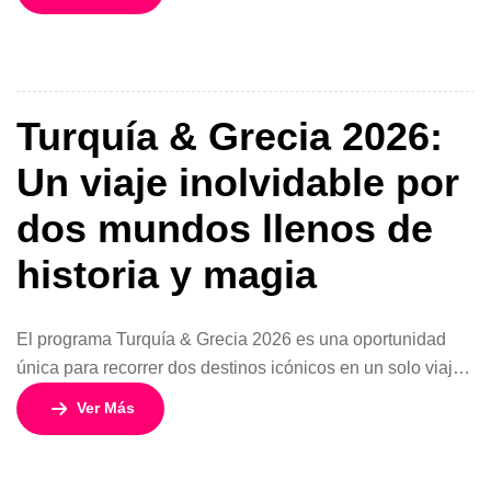
quienes buscan experiencias auténticas, cultura milenaria,
paisajes tropicales y ciudades llenas de vida. Este
programa de 16 días y 14 noches desde Chile combina la
magia histórica de Estambul con lo […]
Turquía & Grecia 2026:
Un viaje inolvidable por
dos mundos llenos de
historia y magia
El programa Turquía & Grecia 2026 es una oportunidad
única para recorrer dos destinos icónicos en un solo viaje.
Con 15 días y 14 noches, esta experiencia combina
Ver Más
cultura, playas, gastronomía, ciudades legendarias y un
espectacular crucero por las islas griegas, todo
acompañado por guías expertos en español. Con salidas