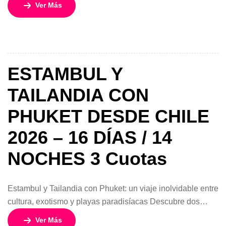
Ver Más
en este espectacular programa de 16 días y 14 noches
desde Chile. Una experiencia diseñada para recorrer
ciudades llenas de historia, templos impresionantes,
mercados tradicionales y playas tropicales en […]
ESTAMBUL Y
TAILANDIA CON
PHUKET DESDE CHILE
2026 – 16 DÍAS / 14
NOCHES 3 Cuotas
Estambul y Tailandia con Phuket: un viaje inolvidable entre
cultura, exotismo y playas paradisíacas Descubre dos
destinos fascinantes en un solo viaje diseñado para
Ver Más