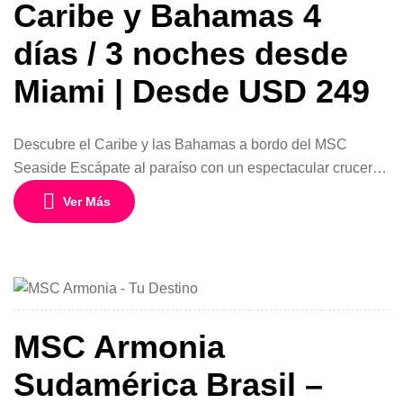
Caribe y Bahamas 4
días / 3 noches desde
Miami | Desde USD 249
Descubre el Caribe y las Bahamas a bordo del MSC
Seaside Escápate al paraíso con un espectacular crucero
de 4 días y 3 noches a bordo del moderno MSC Seaside,
Ver Más
uno de los barcos más innovadores de MSC Cruceros.
Con salidas desde Miami, Florida, durante julio, agosto y
noviembre de 2026, este viaje es la […]
MSC Armonia
Sudamérica Brasil –