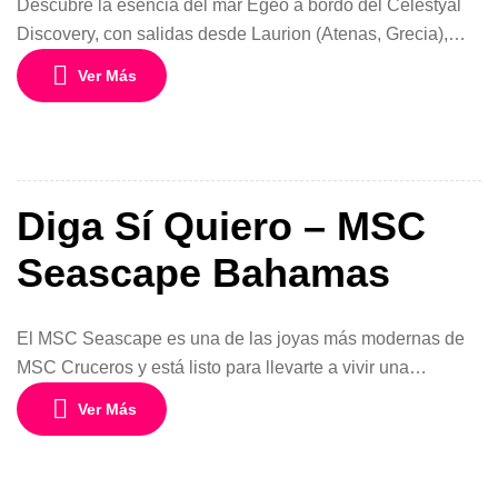
Descubre la esencia del mar Egeo a bordo del Celestyal
Discovery, con salidas desde Laurion (Atenas, Grecia),
entre junio 2025 y noviembre 2026. Este crucero de 4 días
Ver Más
y 3 noches es la manera perfecta de explorar las Islas
Griegas más icónicas, desde solo USD 389 por persona
en cabina doble interior. Un programa completo […]
Diga Sí Quiero – MSC
Seascape Bahamas
El MSC Seascape es una de las joyas más modernas de
MSC Cruceros y está listo para llevarte a vivir una
experiencia inolvidable por las Bahamas. Desde Miami,
Ver Más
entre agosto y octubre de 2025, podrás disfrutar de una
escapada perfecta de 4 días y 3 noches desde USD 389
por persona en acomodación doble interior. […]