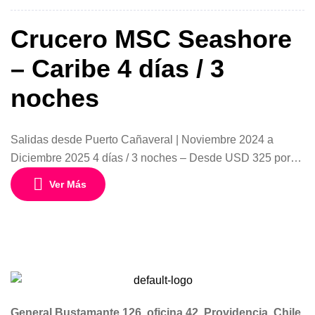
Crucero MSC Seashore
– Caribe 4 días / 3
noches
Salidas desde Puerto Cañaveral | Noviembre 2024 a
Diciembre 2025 4 días / 3 noches – Desde USD 325 por
persona Disfruta de una escapada corta pero inolvidable
Ver Más
por el Caribe a bordo del lujoso MSC Seashore, uno de los
barcos más modernos de la flota MSC. Con salidas
regulares desde Puerto Cañaveral, este itinerario […]
General Bustamante 126, oficina 42. Providencia. Chile