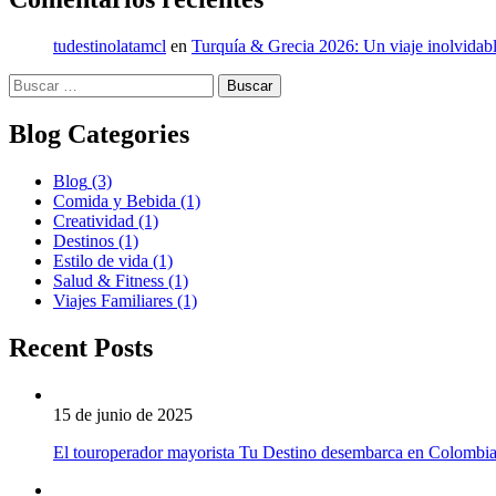
tudestinolatamcl
en
Turquía & Grecia 2026: Un viaje inolvidabl
Buscar:
Blog Categories
Blog
(3)
Comida y Bebida
(1)
Creatividad
(1)
Destinos
(1)
Estilo de vida
(1)
Salud & Fitness
(1)
Viajes Familiares
(1)
Recent Posts
15 de junio de 2025
El touroperador mayorista Tu Destino desembarca en Colombi