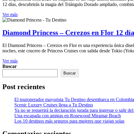
12 días, descubrirás la magia del Triángulo Dorado ampliado, combinan
Ver más
Diamond Princess – Cerezos en Flor 12 día
El Diamond Princess – Cerezos en Flor es una experiencia única diseñ
noches, este crucero de Princess Cruises con salida desde Tokio (Yoko
Ver más
Buscar
Buscar
Post recientes
El touroperador mayorista Tu Destino desembarca en Colombi
Scenic Luxury Cruises llega a Tu Destino
Ya no se requerirá la declaración jurada para ingresar o salir del
Una escapada con amigas en Rosewood Miramar Beach
Los 10 destinos más seguros para mujeres que viajan solas
Comentarios recientes