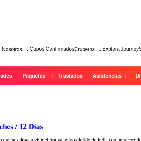
⌄
⌄
Cupos Confirmados
Explora Journey
Nosotros
Cruceros
dades
Paquetes
Traslados
Asistencias
Di
hes / 12 Días
a quienes desean vivir el festival más colorido de India con un recorri