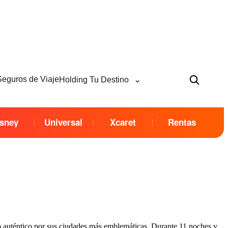
⌄
Seguros de Viaje
Holding Tu Destino
sney
Universal
Xcaret
Rentas
do auténtico por sus ciudades más emblemáticas. Durante 11 noches y