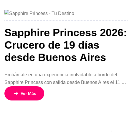
grandes capitales, ciudades históricas y paisajes
emblemáticos del continente. Un […]
Sapphire Princess 2026:
Crucero de 19 días
desde Buenos Aires
Embárcate en una experiencia inolvidable a bordo del
Sapphire Princess con salida desde Buenos Aires el 11 de
febrero de 2026. Este itinerario de 19 días y 18 noches es
Ver Más
la oportunidad perfecta para combinar aventura, cultura y
descanso en alta mar, disfrutando de la hospitalidad y
calidad que distinguen a Princess Cruises. Con tarifas […]