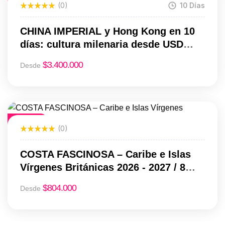
(0)
10 Días
CHINA IMPERIAL y Hong Kong en 10
días: cultura milenaria desde USD
3.400
$
3.400.000
Desde
Destacado
(0)
COSTA FASCINOSA – Caribe e Islas
Vírgenes Británicas 2026 - 2027 / 8
días y 7 noches
$
804.000
Desde