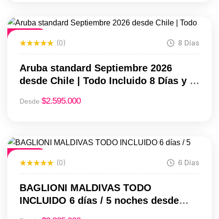
Destacado
(0)
8 Días
Aruba standard Septiembre 2026
desde Chile | Todo Incluido 8 Días y 7
Noches
$
2.595.000
Desde
Destacado
(0)
6 Días
BAGLIONI MALDIVAS TODO
INCLUIDO 6 días / 5 noches desde
USD 2.235 en habitación doble