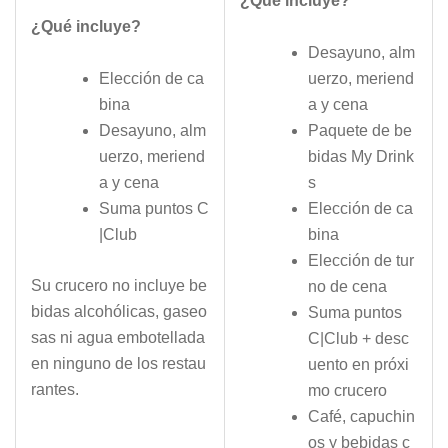
¿Qué incluye?
¿Qué incluye?
Desayuno, alm
Elección de ca
uerzo, meriend
bina
a y cena
Desayuno, alm
Paquete de be
uerzo, meriend
bidas My Drink
a y cena
s
Suma puntos C
Elección de ca
|Club
bina
Elección de tur
Su crucero no incluye be
no de cena
bidas alcohólicas, gaseo
Suma puntos
sas ni agua embotellada
C|Club + desc
en ninguno de los restau
uento en próxi
rantes.
mo crucero
Café, capuchin
os y bebidas c