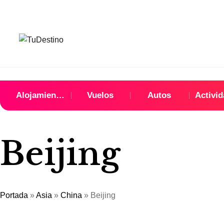
Alojamientos
Vuelos
Autos
Activi
Beijing
Portada
»
Asia
»
China
»
Beijing