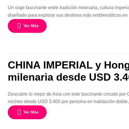
Un viaje fascinante entre tradición milenaria, cultura impe
diseñado para explorar sus destinos más emblemáticos en s
pasando por la ancestral Xian, este viaje te llevará por un re
Ver Más
CHINA IMPERIAL y Hong 
milenaria desde USD 3.
Descubre lo mejor de Asia con este fascinante circuito por
noches desde USD 3.400 por persona en habitación doble, 
viaje que combina historia, cultura, gastronomía y moderni
Ver Más