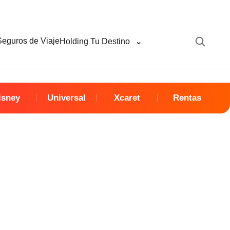
⌄
Seguros de Viaje
Holding Tu Destino
isney
Universal
Xcaret
Rentas