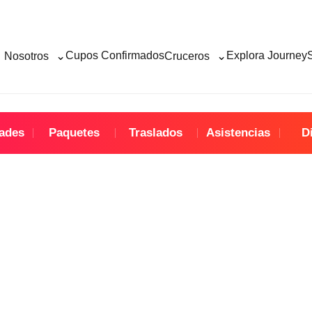
⌄
⌄
Cupos Confirmados
Explora Journey
Nosotros
Cruceros
dades
Paquetes
Traslados
Asistencias
D