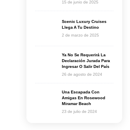
15 de junio de 2025
Scenic Luxury Cruises
Llega A Tu Destino
2 de marzo de 2025
Ya No Se Requerirá La
Declaración Jurada Para
Ingresar O Salir Del País
26 de agosto de 2024
Una Escapada Con
Amigas En Rosewood
Miramar Beach
23 de julio de 2024