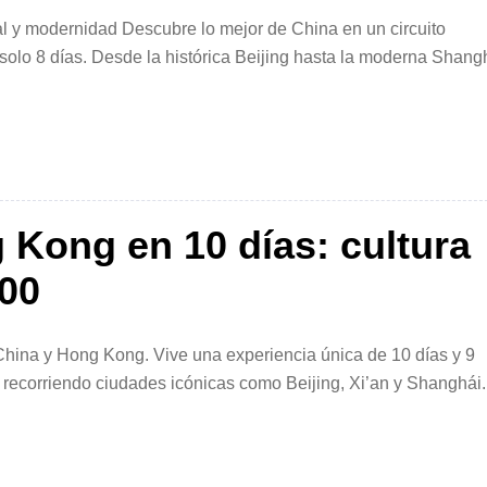
rial y modernidad Descubre lo mejor de China en un circuito
olo 8 días. Desde la histórica Beijing hasta la moderna Shang
corrido inolvidable lleno de contrastes, historia y […]
Kong en 10 días: cultura
400
 China y Hong Kong. Vive una experiencia única de 10 días y 9
recorriendo ciudades icónicas como Beijing, Xi’an y Shanghái
dad en uno de los destinos más […]