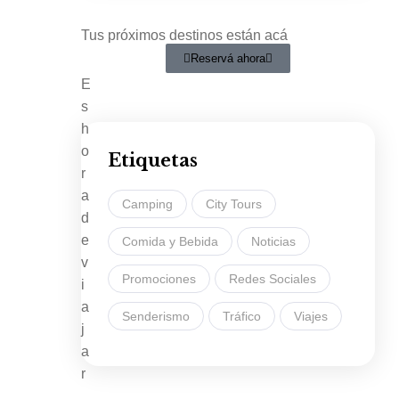
Tus próximos destinos están acá
Reservá ahora
E
s
h
o
Etiquetas
r
a
Camping
City Tours
d
e
Comida y Bebida
Noticias
v
Promociones
Redes Sociales
i
a
Senderismo
Tráfico
Viajes
j
a
r