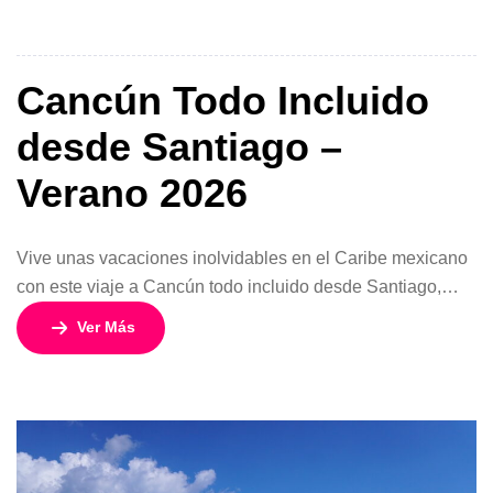
y 7 noches. Relájate frente al mar, disfruta de deportes
acuáticos, explora la cultura maya […]
Cancún Todo Incluido
desde Santiago –
Verano 2026
Vive unas vacaciones inolvidables en el Caribe mexicano
con este viaje a Cancún todo incluido desde Santiago,
ideal para quienes buscan descanso, diversión y paisajes
Ver Más
de ensueño. Con vuelos en SKY Airline, alojamiento en
hoteles seleccionados y todos los servicios incluidos,
disfrutarás de una experiencia completa sin
preocupaciones. Cancún te sorprenderá con sus playas de
[…]