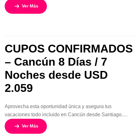
de arena blanca, aguas turquesas y hoteles con servicios
Ver Más
completos, combinando descanso, diversión y comodidad
durante 8 días y 7 noches. Relájate frente al mar, practica
deportes acuáticos, explora la cultura maya y los cenotes,
o disfruta de […]
CUPOS CONFIRMADOS
– Cancún 8 Días / 7
Noches desde USD
2.059
Aprovecha esta oportunidad única y asegura tus
vacaciones todo incluido en Cancún desde Santiago.
Disfruta de playas de arena blanca, aguas turquesas y
Ver Más
hoteles con todo incluido, en un programa diseñado para
combinar descanso, diversión y comodidad durante 8 días