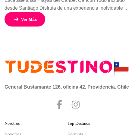
Escápate a las Playas del Caribe: Cancún Todo Incluido
desde Santiago Disfruta de una experiencia inolvidable en
Cancún, uno de los destinos más espectaculares del
Ver Más
Caribe mexicano. Sus playas de arena blanca, aguas
turquesas y vibrante vida nocturna te esperan para unas
vacaciones llenas de sol, descanso y diversión. Además
de sus increíbles resorts todo […]
General Bustamante 126, oficina 42. Providencia. Chile
Nosotros
Top Destinos
Nosotros
Fórmula 1