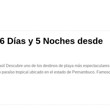
Portada
»
Temporada Baja 2026
 6 Días y 5 Noches desde
rasil Descubre uno de los destinos de playa más espectaculares
o paraíso tropical ubicado en el estado de Pernambuco. Famos
na blanca y cálidas temperaturas durante […]