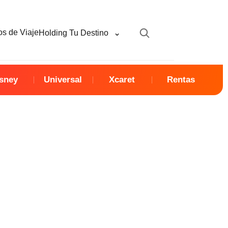
⌄
s de Viaje
Holding Tu Destino
sney
Universal
Xcaret
Rentas
026