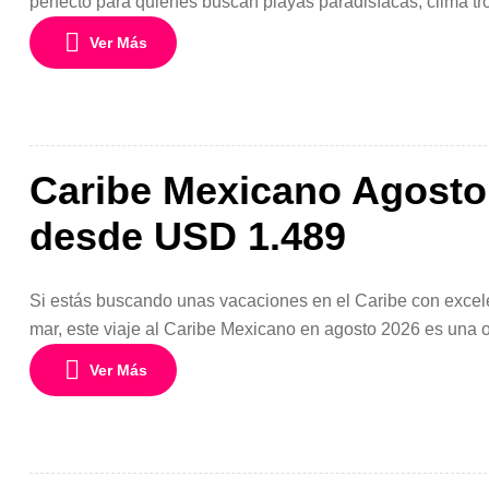
perfecto para quienes buscan playas paradisíacas, clima tr
programa de 8 días y 7 noches en Punta Cana combina comod
Ver Más
Caribe Mexicano Agosto 
desde USD 1.489
Si estás buscando unas vacaciones en el Caribe con excelen
mar, este viaje al Caribe Mexicano en agosto 2026 es una op
anticipación. Disfruta 8 días y 7 noches en uno de los dest
Ver Más