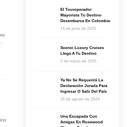
El Touroperador
Mayorista Tu Destino
Desembarca En Colombia
15 de junio de 2025
bre
Scenic Luxury Cruises
Llega A Tu Destino
2 de marzo de 2025
Ya No Se Requerirá La
Declaración Jurada Para
Ingresar O Salir Del País
26 de agosto de 2024
Una Escapada Con
tino
Amigas En Rosewood