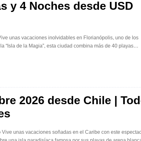
ías y 4 Noches desde USD
Vive unas vacaciones inolvidables en Florianópolis, uno de los
la “Isla de la Magia”, esta ciudad combina más de 40 playas
y una vibrante vida nocturna, convirtiéndose en el lugar ideal 
re 2026 desde Chile | To
es
do Vive unas vacaciones soñadas en el Caribe con este espectac
re una isla paradisíaca famosa por sus playas de arena blanc