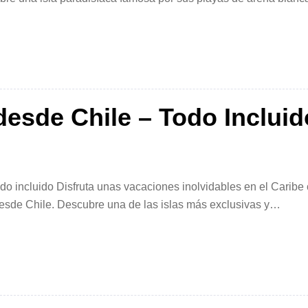
l para descansar, relajarse y […]
esde Chile – Todo Incluid
o incluido Disfruta unas vacaciones inolvidables en el Caribe
esde Chile. Descubre una de las islas más exclusivas y
nca, aguas cristalinas color turquesa y clima perfecto […]