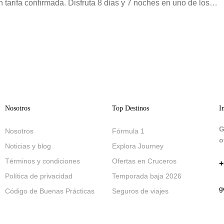
 tarifa confirmada. Disfruta 8 días y 7 noches en uno de los
esde Santiago, hotel Todo Incluido […]
Nosotros
Top Destinos
I
G
Nosotros
Fórmula 1
o
Noticias y blog
Explora Journey
Términos y condiciones
Ofertas en Cruceros
+
Política de privacidad
Temporada baja 2026
g
Código de Buenas Prácticas
Seguros de viajes