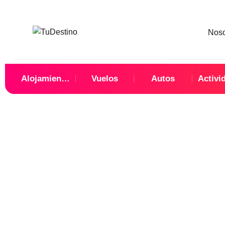
Nos
Alojamientos
Vuelos
Autos
Activi
Te