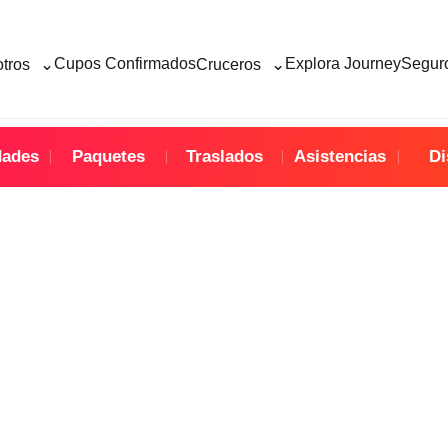
⌄
⌄
Cupos Confirmados
Explora Journey
Seguro
otros
Cruceros
dades
Paquetes
Traslados
Asistencias
Di
mporada Baja 2