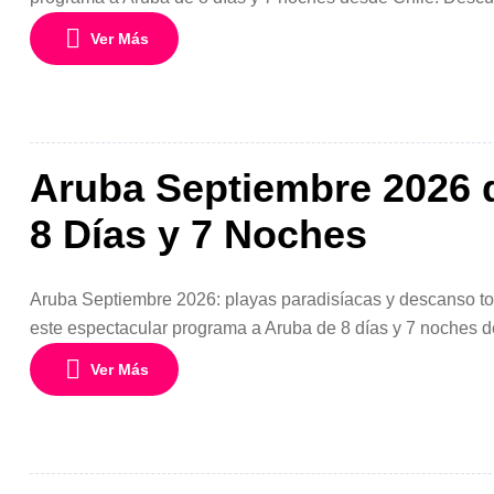
aguas cristalinas y clima perfecto durante todo el año, idea
Ver Más
Aruba Septiembre 2026 d
8 Días y 7 Noches
Aruba Septiembre 2026: playas paradisíacas y descanso tod
este espectacular programa a Aruba de 8 días y 7 noches d
paradisíacas del Caribe, famosa por sus playas de arena bla
Ver Más