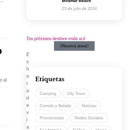
Miramar Beach
…]
23 de julio de 2024
Tus próximos destinos están acá
Reservá ahora
o
E
s
h
o
Etiquetas
e al
r
a
Camping
City Tours
d
e
Comida y Bebida
Noticias
v
Promociones
Redes Sociales
i
a