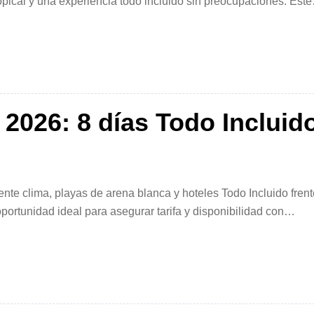
opical y una experiencia todo incluido sin preocupaciones. Este
idad, seguridad y excelente relación precio-calidad, ideal [
2026: 8 días Todo Incluid
te clima, playas de arena blanca y hoteles Todo Incluido frent
ortunidad ideal para asegurar tarifa y disponibilidad con
inos más completos del […]