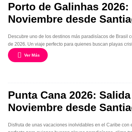
Porto de Galinhas 2026:
Noviembre desde Santi
Descubre uno de los destinos más paradisíacos de Brasil c
de 2026. Un viaje perfecto para quienes buscan playas crist
organizado desde Chile. Este programa de 6 días y 5 noch
Ver Más
Punta Cana 2026: Salida
Noviembre desde Santi
Disfruta de unas vacaciones inolvidables en el Caribe con 