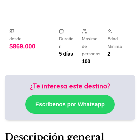
desde
Duratio
Maximo
Edad
$
869.000
n
de
Minima
5 días
personas
2
100
¿Te interesa este destino?
Escríbenos por Whatsapp
Descripción general