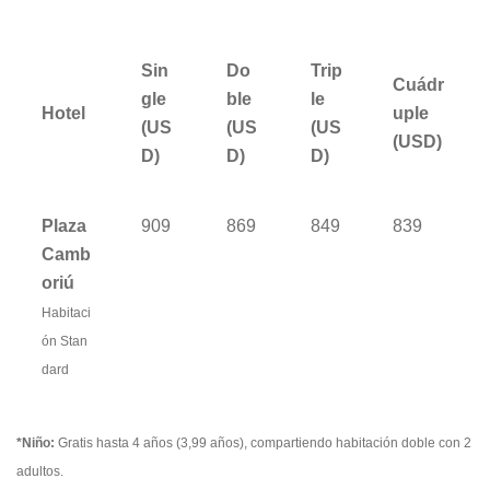
Sin
Do
Trip
Cuádr
gle
ble
le
Hotel
uple
(US
(US
(US
(USD)
D)
D)
D)
Plaza
909
869
849
839
Camb
oriú
Habitaci
ón Stan
dard
*Niño:
Gratis hasta 4 años (3,99 años), compartiendo habitación doble con 2
adultos.