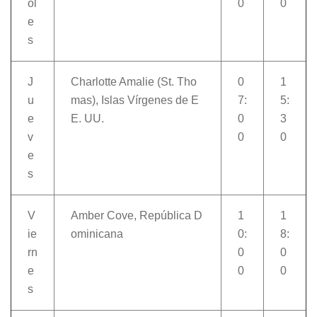
ol
0
0
e
s
J
Charlotte Amalie (St. Tho
0
1
u
mas), Islas Vírgenes de E
7:
5:
e
E. UU.
0
3
v
0
0
e
s
V
Amber Cove, República D
1
1
ie
ominicana
0:
8:
rn
0
0
e
0
0
s