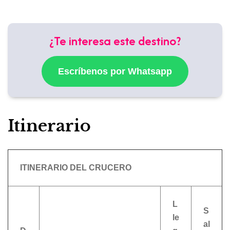
¿Te interesa este destino?
Escríbenos por Whatsapp
Itinerario
ITINERARIO DEL CRUCERO
L
S
le
al