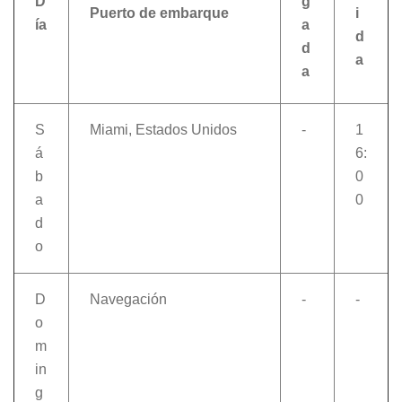
D
g
Puerto de embarque
i
ía
a
d
d
a
a
S
Miami, Estados Unidos
-
1
á
6:
b
0
a
0
d
o
D
Navegación
-
-
o
m
in
g