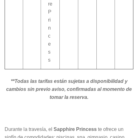
re
P
ri
n
c
e
s
s
**Todas las tarifas están sujetas a disponibilidad y
cambios sin previo aviso, confirmadas al momento de
tomar la reserva.
Durante la travesía, el
Sapphire Princess
te ofrece un
sinfín de comodidades: piscinas, spa, gimnasio, casino,