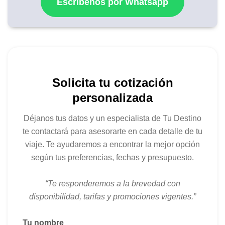
Escríbenos por Whatsapp
quienes desean combinar aventura y confort. Ya sea
explorando los paisajes extremos de la Antártida o
disfrutando del relax en alta mar, cada detalle está
pensado para hacer de tu travesía una experiencia
única e inolvidable.
Solicita tu cotización
personalizada
Déjanos tus datos y un especialista de Tu Destino
te contactará para asesorarte en cada detalle de tu
viaje. Te ayudaremos a encontrar la mejor opción
según tus preferencias, fechas y presupuesto.
“Te responderemos a la brevedad con
disponibilidad, tarifas y promociones vigentes.”
Tu nombre