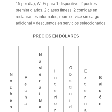
15 por día), Wi-Fi para 1 dispositivo, 2 postres
premier diarios, 2 clases fitness, 2 comidas en
restaurantes informales, room service sin cargo
adicional y descuentos en servicios seleccionados.
PRECIOS EN DÓLARES
N
a
vi
O
I
E
N
e
b
F
n
x
B
o
r
s
e
t
t
al
c
a
tr
c
e
e
c
h
/
u
h
ri
r
ó
e
B
i
a
o
n
n
s
a
d
r
a