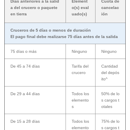
Días anteriores a la salid
Element
Cuota de
a del crucero o paquete
o(s) eval
cancelac
en tierra
uado(s)
ión
Cruceros de 5 días o menos de duración
El pago final debe realizarse 75 días antes de la salida
75 días o más
Ninguno
Ninguno
De 45 a 74 días
Tarifa del
Cantidad
crucero
del depós
ito^
De 29 a 44 días
Todos los
50% de lo
elemento
s cargos t
s
otales
De 15 a 28 días
Todos los
75% de lo
elemento
s cargos t