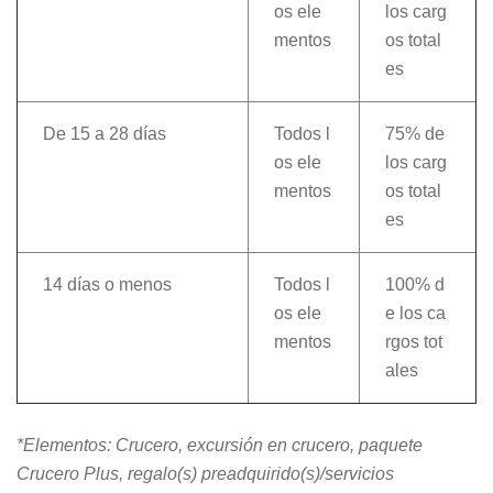
os ele
los carg
mentos
os total
es
De 15 a 28 días
Todos l
75% de
os ele
los carg
mentos
os total
es
14 días o menos
Todos l
100% d
os ele
e los ca
mentos
rgos tot
ales
*Elementos: Crucero, excursión en crucero, paquete
Crucero Plus, regalo(s) preadquirido(s)/servicios