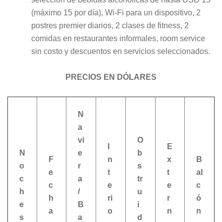
(máximo 15 por día), Wi-Fi para un dispositivo, 2
postres premier diarios, 2 clases de fitness, 2
comidas en restaurantes informales, room service
sin costo y descuentos en servicios seleccionados.
PRECIOS EN DÓLARES
N
a
vi
O
I
E
N
e
b
F
n
x
B
o
r
s
e
t
t
al
c
a
tr
c
e
e
c
h
/
u
h
ri
r
ó
e
B
i
a
o
n
n
s
a
d