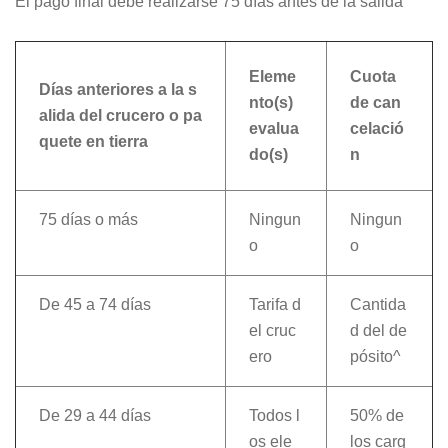
El pago final debe realizarse 75 días antes de la salida
Eleme
Cuota
Días anteriores a la s
nto(s)
de can
alida del crucero o pa
evalua
celació
quete en tierra
do(s)
n
75 días o más
Ningun
Ningun
o
o
De 45 a 74 días
Tarifa d
Cantida
el cruc
d del de
ero
pósito^
De 29 a 44 días
Todos l
50% de
os ele
los carg