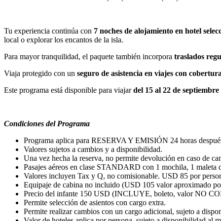
Tu experiencia continúa con
7 noches de alojamiento en hotel sele
local o explorar los encantos de la isla.
Para mayor tranquilidad, el paquete también incorpora
traslados reg
Viaja protegido con un
seguro de asistencia en viajes con cobertu
Este programa está disponible para viajar
del 15 al 22 de septiembre
Condiciones del Programa
Programa aplica para RESERVA Y EMISIÓN 24 horas después d
Valores sujetos a cambios y a disponibilidad.
Una vez hecha la reserva, no permite devolución en caso de ca
Pasajes aéreos en clase STANDARD con 1 mochila, 1 maleta d
Valores incluyen Tax y Q, no comisionable. USD 85 por perso
Equipaje de cabina no incluido (USD 105 valor aproximado po
Precio del infante 150 USD (INCLUYE, boleto, valor NO
Permite selección de asientos con cargo extra.
Permite realizar cambios con un cargo adicional, sujeto a dispon
Valor de hoteles aplica por persona, sujeto a disponibilidad al 