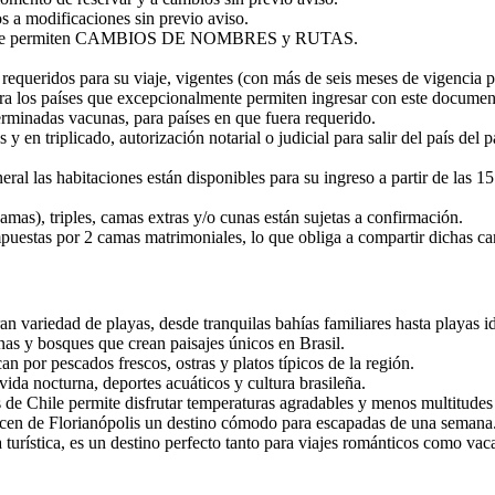
s a modificaciones sin previo aviso.
y NO se permiten CAMBIOS DE NOMBRES y RUTAS.
equeridos para su viaje, vigentes (con más de seis meses de vigencia po
ara los países que excepcionalmente permiten ingresar con este document
eterminadas vacunas, para países en que fuera requerido.
y en triplicado, autorización notarial o judicial para salir del país del
eral las habitaciones están disponibles para su ingreso a partir de las 
mas), triples, camas extras y/o cunas están sujetas a confirmación.
mpuestas por 2 camas matrimoniales, lo que obliga a compartir dichas c
n variedad de playas, desde tranquilas bahías familiares hasta playas id
as y bosques que crean paisajes únicos en Brasil.
 por pescados frescos, ostras y platos típicos de la región.
ida nocturna, deportes acuáticos y cultura brasileña.
s de Chile permite disfrutar temperaturas agradables y menos multitude
acen de Florianópolis un destino cómodo para escapadas de una semana
a turística, es un destino perfecto tanto para viajes románticos como vac