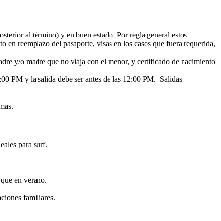
sterior al término) y en buen estado. Por regla general estos
o en reemplazo del pasaporte, visas en los casos que fuera requerida,
 padre y/o madre que no viaja con el menor, y certificado de nacimiento
15:00 PM y la salida debe ser antes de las 12:00 PM. Salidas
amas.
eales para surf.
s que en verano.
.
aciones familiares.