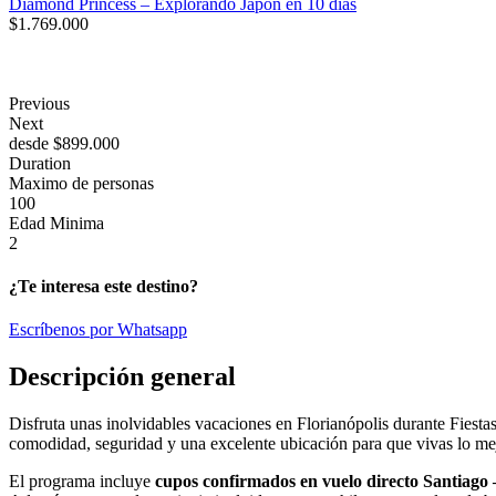
Diamond Princess – Explorando Japón en 10 días
$
1.769.000
Previous
Next
desde
$
899.000
Duration
Maximo de personas
100
Edad Minima
2
¿Te interesa este destino?
Escríbenos por Whatsapp
Descripción general
Disfruta unas inolvidables vacaciones en Florianópolis durante Fiesta
comodidad, seguridad y una excelente ubicación para que vivas lo mejo
El programa incluye
cupos confirmados en vuelo directo Santiago 