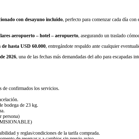
ccionado con desayuno incluido
, perfecto para comenzar cada día con e
ulares aeropuerto – hotel – aeropuerto
, asegurando un traslado cómod
ra de hasta USD 60.000
, entregándote respaldo ante cualquier eventuali
 de 2026
, una de las fechas más demandadas del año para escapadas int
e confirmados los servicios.
ncelación.
e bodega de 23 kg.
na.
r persona)
 COMISIONABLE)
ibilidad y reglas/condiciones de la tarifa comprada.
momento de reservar y a cambios sin previo aviso.