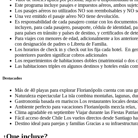
Este programa incluye pasajes e impuestos aéreos, ambos sujeto
Los pasajes aéreos no utilizados NO son reembolsables 
Una vez emitido el pasaje aéreo NO tiene devolución.
Es responsabilidad de cada pasajero contar con los documentos r
incluyen, para cada pasajero, pasaporte, cédula de identidad, p
para países en tránsito y países de destino, y certificados de d
Para viajes con menores de edad, adicionalmente a los anteriores 
con designación de padres o Libreta de Familia.
Los horarios de check in y check out los fija cada hotel. En gen
posteriores pueden significar cobros adicionales
Los requerimientos de habitaciones dobles (matrimonial o dos ca
Las habitaciones triples en algunos destinos y hoteles están co
Destacados
Más de 40 playas para explorar Florianópolis cuenta con una gra
Naturaleza espectacular La isla combina montañas, lagunas, dun
Gastronomía basada en mariscos Los restaurantes locales destacan
Ambiente perfecto para vacaciones Florianópolis mezcla relax, v
Clima agradable en septiembre Viajar durante las Fiestas Patria
Fácil acceso desde Chile Los vuelos directos desde Santiago h
Destino ideal para parejas y familias Gracias a su infraestructur
¿Que incluye?