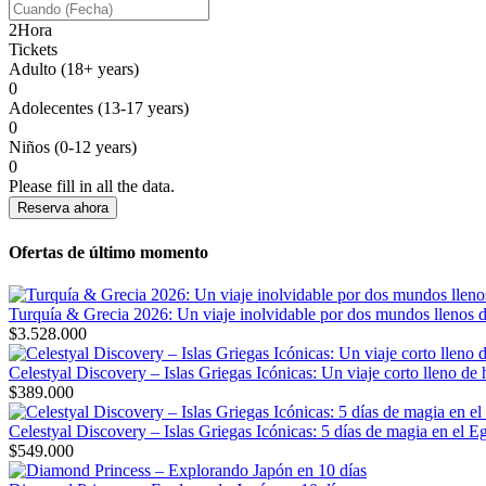
2
Hora
Tickets
Adulto (18+ years)
0
Adolecentes (13-17 years)
0
Niños (0-12 years)
0
Please fill in all the data.
Reserva ahora
Ofertas de último momento
Turquía & Grecia 2026: Un viaje inolvidable por dos mundos llenos d
$
3.528.000
Celestyal Discovery – Islas Griegas Icónicas: Un viaje corto lleno de 
$
389.000
Celestyal Discovery – Islas Griegas Icónicas: 5 días de magia en el E
$
549.000