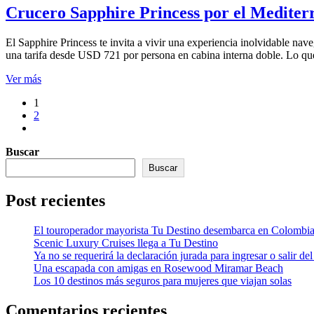
Crucero Sapphire Princess por el Mediter
El Sapphire Princess te invita a vivir una experiencia inolvidable n
una tarifa desde USD 721 por persona en cabina interna doble. Lo que
Ver más
Paginación
1
2
de
entradas
Buscar
Buscar
Post recientes
El touroperador mayorista Tu Destino desembarca en Colombi
Scenic Luxury Cruises llega a Tu Destino
Ya no se requerirá la declaración jurada para ingresar o salir del
Una escapada con amigas en Rosewood Miramar Beach
Los 10 destinos más seguros para mujeres que viajan solas
Comentarios recientes