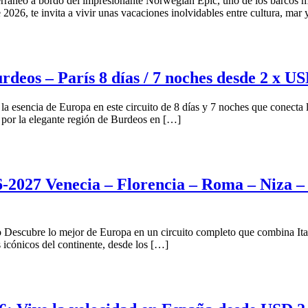
rráneo a bordo del impresionante Norwegian Epic, uno de los barcos má
2026, te invita a vivir unas vacaciones inolvidables entre cultura, mar
os – París 8 días / 7 noches desde 2 x US
a esencia de Europa en este circuito de 8 días y 7 noches que conecta 
 por la elegante región de Burdeos en […]
Venecia – Florencia – Roma – Niza – Bar
o Descubre lo mejor de Europa en un circuito completo que combina Itali
s icónicos del continente, desde los […]