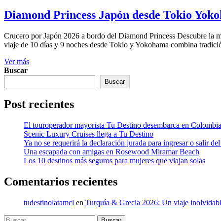
Diamond Princess Japón desde Tokio Yokoh
Crucero por Japón 2026 a bordo del Diamond Princess Descubre la mag
viaje de 10 días y 9 noches desde Tokio y Yokohama combina tradición
Ver más
Buscar
Buscar
Post recientes
El touroperador mayorista Tu Destino desembarca en Colombi
Scenic Luxury Cruises llega a Tu Destino
Ya no se requerirá la declaración jurada para ingresar o salir del
Una escapada con amigas en Rosewood Miramar Beach
Los 10 destinos más seguros para mujeres que viajan solas
Comentarios recientes
tudestinolatamcl
en
Turquía & Grecia 2026: Un viaje inolvidabl
Buscar: