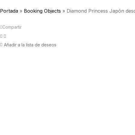
Portada
»
Booking Objects
»
Diamond Princess Japón desd
Compartir
Facebook
Twitter
Añadir a la lista de deseos