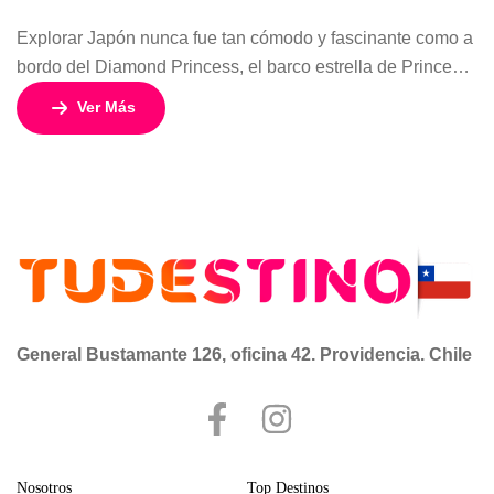
Explorar Japón nunca fue tan cómodo y fascinante como a
bordo del Diamond Princess, el barco estrella de Princess
Cruises. Este itinerario de 11 días / 10 noches, con salida y
Ver Más
regreso en Tokio (Yokohama), te ofrece la posibilidad de
descubrir templos, ciudades históricas, paisajes costeros y
cultura japonesa en cada escala, mientras disfrutas de […]
General Bustamante 126, oficina 42. Providencia. Chile
Nosotros
Top Destinos