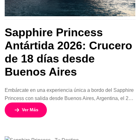
Sapphire Princess
Antártida 2026: Crucero
de 18 días desde
Buenos Aires
Embárcate en una experiencia única a bordo del Sapphire
Princess con salida desde Buenos Aires, Argentina, el 25
de enero de 2026. Este itinerario de 18 días y 17 noches
Ver Más
es la oportunidad perfecta para descubrir los paisajes más
impresionantes de la Antártida, entre glaciares, icebergs y
fauna salvaje, disfrutando al mismo tiempo del lujo […]