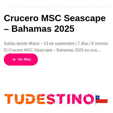
Durante el día podrás disfrutar del sol y el mar, recorrer el
moderno […]
Crucero MSC Seascape
– Bahamas 2025
Salida desde Miami – 13 de septiembre | 7 días / 6 noches
El Crucero MSC Seascape – Bahamas 2025 es una
invitación a vivir el Caribe de una manera única: con la
Ver Más
comodidad de un programa completo que inicia en Chile y
lo lleva hasta la vibrante ciudad de Miami, para embarcar
en uno […]