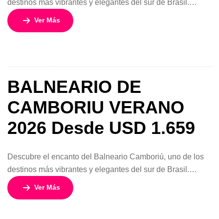
destinos más vibrantes y elegantes del sur de Brasil.
Conocido como la “Río de Janeiro del sur”, este balneario
Ver Más
combina playas de aguas cálidas, vida nocturna animada,
excelente gastronomía y paisajes naturales únicos.
Durante el día podrás disfrutar del sol y el mar, recorrer el
moderno […]
BALNEARIO DE
CAMBORIU VERANO
2026 Desde USD 1.659
Descubre el encanto del Balneario Camboriú, uno de los
destinos más vibrantes y elegantes del sur de Brasil.
Conocido como la “Río de Janeiro del sur”, este balneario
Ver Más
combina playas de aguas cálidas, vida nocturna animada,
excelente gastronomía y paisajes naturales únicos.