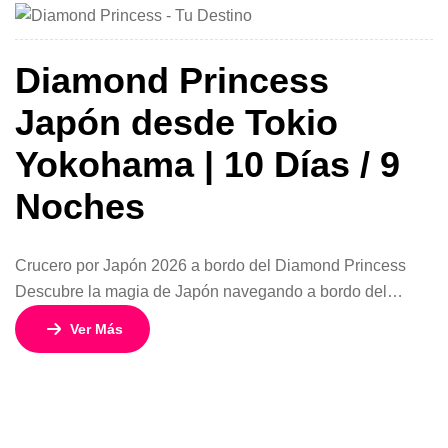
[…]
Diamond Princess
Japón desde Tokio
Yokohama | 10 Días / 9
Noches
Crucero por Japón 2026 a bordo del Diamond Princess
Descubre la magia de Japón navegando a bordo del
elegante Diamond Princess, uno de los cruceros más
Ver Más
completos y sofisticados de Asia. Este fascinante viaje de
10 días y 9 noches desde Tokio y Yokohama combina
tradición milenaria, tecnología, paisajes únicos y el
servicio premium de […]