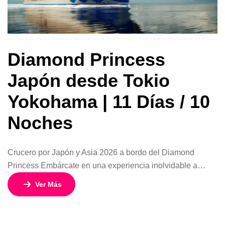
Diamond Princess
Japón desde Tokio
Yokohama | 11 Días / 10
Noches
Crucero por Japón y Asia 2026 a bordo del Diamond
Princess Embárcate en una experiencia inolvidable a
bordo del elegante Diamond Princess y descubre lo mejor
Ver Más
de Japón y Asia en un espectacular crucero de 11 días y
10 noches desde Tokio y Yokohama. Con tarifas desde
USD 1.099 por persona en acomodación doble interna,