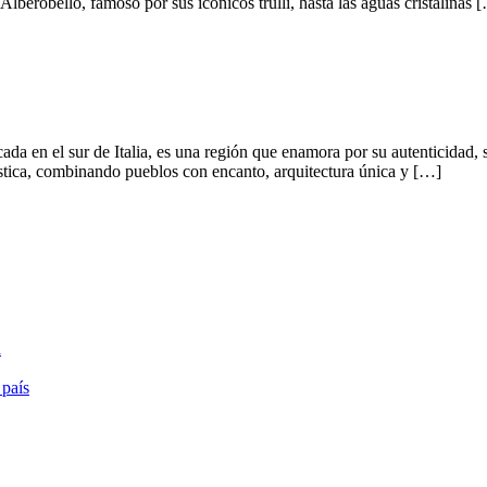
berobello, famoso por sus icónicos trulli, hasta las aguas cristalinas 
ubicada en el sur de Italia, es una región que enamora por su autenticidad
ística, combinando pueblos con encanto, arquitectura única y […]
a
 país