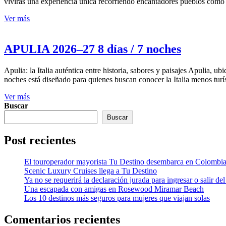
vivirás una experiencia única recorriendo encantadores pueblos como Al
Ver más
APULIA 2026–27 8 días / 7 noches
Apulia: la Italia auténtica entre historia, sabores y paisajes Apulia, 
noches está diseñado para quienes buscan conocer la Italia menos tur
Ver más
Buscar
Buscar
Post recientes
El touroperador mayorista Tu Destino desembarca en Colombi
Scenic Luxury Cruises llega a Tu Destino
Ya no se requerirá la declaración jurada para ingresar o salir del
Una escapada con amigas en Rosewood Miramar Beach
Los 10 destinos más seguros para mujeres que viajan solas
Comentarios recientes