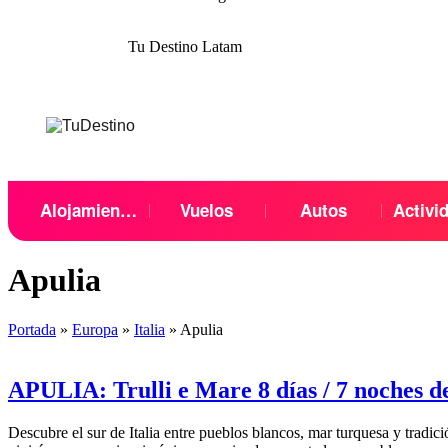
Tu Destino Latam
Menu
Alojamientos
Vuelos
Autos
Activi
Apulia
Portada
»
Europa
»
Italia
»
Apulia
APULIA: Trulli e Mare 8 días / 7 noches 
Descubre el sur de Italia entre pueblos blancos, mar turquesa y tradici