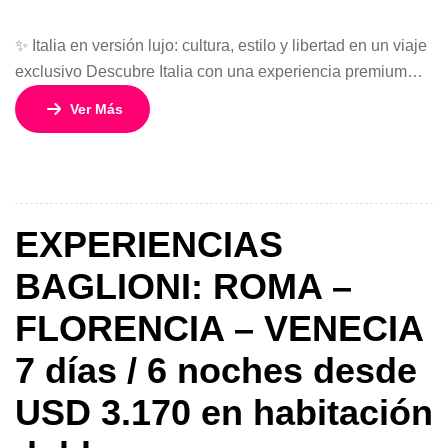
✨ Italia en versión lujo: cultura, estilo y libertad en un viaje
exclusivo Descubre Italia con una experiencia premium
que combina lo mejor del arte, la historia y la elegancia
Ver Más
europea. Este programa de 7 días y 6 noches te lleva por
tres destinos icónicos: Roma, Florencia y Milán, alojándote
en hoteles de lujo de […]
EXPERIENCIAS
BAGLIONI: ROMA –
FLORENCIA – VENECIA
7 días / 6 noches desde
USD 3.170 en habitación