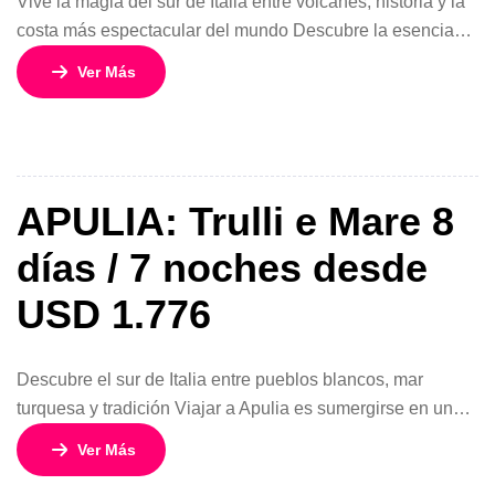
Vive la magia del sur de Italia entre volcanes, historia y la
costa más espectacular del mundo Descubre la esencia
más vibrante de Italia con este circuito por Campania, una
Ver Más
región que combina historia antigua, paisajes de ensueño
y una de las costas más famosas del planeta: la Costa
Amalfitana. En este viaje de 8 […]
APULIA: Trulli e Mare 8
días / 7 noches desde
USD 1.776
Descubre el sur de Italia entre pueblos blancos, mar
turquesa y tradición Viajar a Apulia es sumergirse en una
de las regiones más auténticas y sorprendentes de Italia.
Ver Más
Con este circuito de 8 días y 7 noches, vivirás una
experiencia única recorriendo encantadores pueblos como