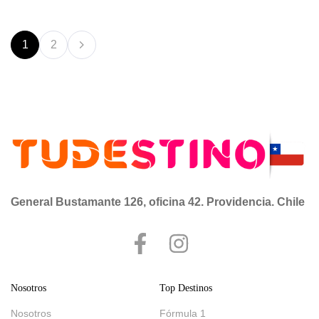
Alberobello, famoso por sus icónicos trulli, hasta las aguas
cristalinas […]
1
2
General Bustamante 126, oficina 42. Providencia. Chile
Nosotros
Top Destinos
Nosotros
Fórmula 1