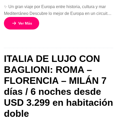
✨ Un gran viaje por Europa entre historia, cultura y mar
Mediterráneo Descubre lo mejor de Europa en un circuito
completo que combina Italia, la Costa Azul francesa y las
Ver Más
vibrantes ciudades de España. Este viaje de 11 días y 10
noches te llevará por algunos de los destinos más icónicos
del continente, desde los […]
ITALIA DE LUJO CON
BAGLIONI: ROMA –
FLORENCIA – MILÁN 7
días / 6 noches desde
USD 3.299 en habitación
doble