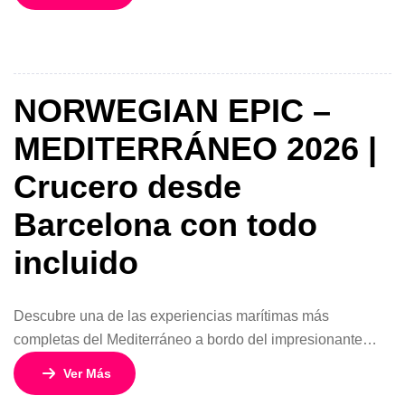
presencia uno de los fenómenos astronómicos más
impactantes del mundo: el Eclipse Total de Sol 2026. Con
salida desde Civitavecchia, puerto principal de Roma, este
exclusivo crucero de […]
NORWEGIAN EPIC –
MEDITERRÁNEO 2026 |
Crucero desde
Barcelona con todo
incluido
Descubre una de las experiencias marítimas más
completas del Mediterráneo a bordo del impresionante
Norwegian Epic, uno de los barcos más emblemáticos de
Ver Más
la naviera Norwegian Cruise Line. Este itinerario especial