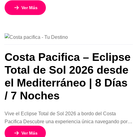
a bordo del elegante Costa Pacifica y disfruta del
Ver Más
impresionante Eclipse Total de Sol 2026 desde el corazón
del Mediterráneo. Este exclusivo crucero ofrece una
combinación perfecta entre entretenimiento, gastronomía
italiana, relajación y la oportunidad única de presenciar
uno […]
Costa Pacifica – Eclipse
Total de Sol 2026 desde
el Mediterráneo | 8 Días
/ 7 Noches
Vive el Eclipse Total de Sol 2026 a bordo del Costa
Pacifica Descubre una experiencia única navegando por
el Mediterráneo a bordo del espectacular Costa Pacifica y
Ver Más