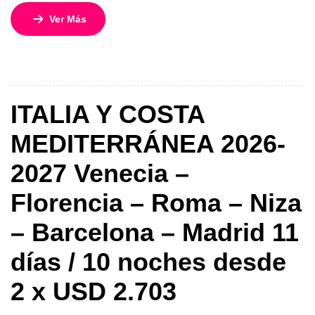
en este circuito de 10 días y 9 noches, que combina
Ver Más
ciudades icónicas, paisajes inolvidables y experiencias
únicas. Desde los canales de Ámsterdam hasta la magia
de Venecia y la historia eterna de Roma, este viaje está
[…]
ITALIA Y COSTA
MEDITERRÁNEA 2026-
2027 Venecia –
Florencia – Roma – Niza
– Barcelona – Madrid 11
días / 10 noches desde
2 x USD 2.703