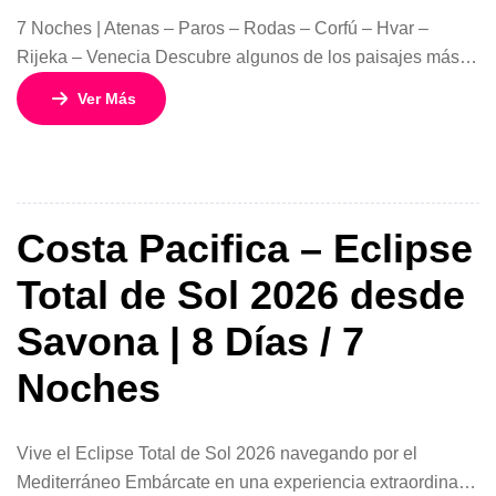
7 Noches | Atenas – Paros – Rodas – Corfú – Hvar –
Rijeka – Venecia Descubre algunos de los paisajes más
cautivadores del Mediterráneo en una exclusiva travesía
Ver Más
de 7 noches a bordo de EXPLORA II. Este itinerario
combina la riqueza histórica de Grecia, la belleza natural
de Croacia y el romanticismo incomparable de […]
Costa Pacifica – Eclipse
Total de Sol 2026 desde
Savona | 8 Días / 7
Noches
Vive el Eclipse Total de Sol 2026 navegando por el
Mediterráneo Embárcate en una experiencia extraordinaria