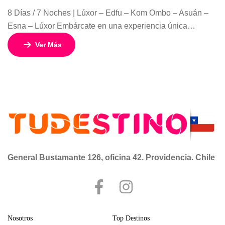
8 Días / 7 Noches | Lúxor – Edfu – Kom Ombo – Asuán –
Esna – Lúxor Embárcate en una experiencia única
navegando por el legendario río Nilo, el corazón de una de
Ver Más
las civilizaciones más fascinantes de la historia. Este
exclusivo crucero de 8 días y 7 noches te invita a descubrir
los […]
General Bustamante 126, oficina 42. Providencia. Chile
Nosotros
Top Destinos