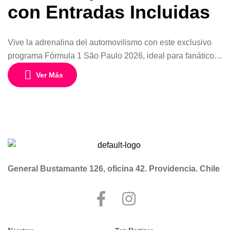
con Entradas Incluidas
Vive la adrenalina del automovilismo con este exclusivo
programa Fórmula 1 São Paulo 2026, ideal para fanáticos
que buscan una experiencia completa a un precio
Ver Más
accesible. Disfruta del evento en vivo en el legendario
Autódromo José Carlos Pace (Interlagos), con vuelos,
hotel y entradas incluidas. Este paquete de 5 días / 4
noches te permite […]
General Bustamante 126, oficina 42. Providencia. Chile