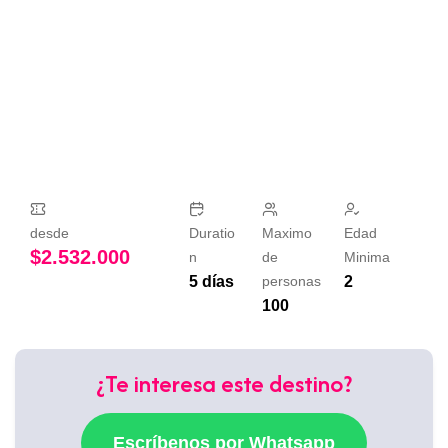
desde
Duratio
Maximo
Edad
$
2.532.000
n
de
Minima
5 días
personas
2
100
¿Te interesa este destino?
Escríbenos por Whatsapp