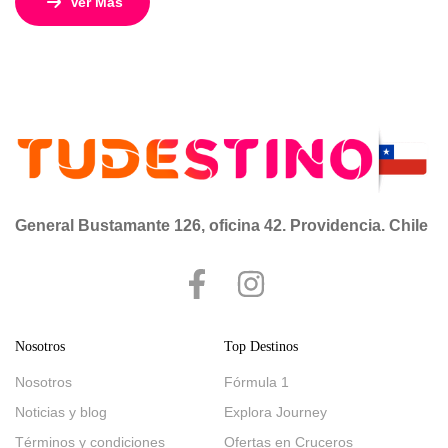
Ver Más
completos y sofisticados de Asia. Este fascinante viaje de
10 días y 9 noches desde Tokio y Yokohama combina
tradición milenaria, tecnología, paisajes únicos y el
servicio premium de […]
General Bustamante 126, oficina 42. Providencia. Chile
Nosotros
Top Destinos
Nosotros
Fórmula 1
Noticias y blog
Explora Journey
Términos y condiciones
Ofertas en Cruceros