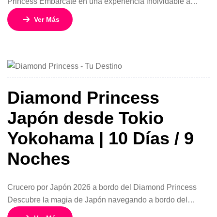
Princess Embárcate en una experiencia inolvidable a
bordo del elegante Diamond Princess y descubre lo mejor
Ver Más
de Japón y Asia en un espectacular crucero de 11 días y
10 noches desde Tokio y Yokohama. Con tarifas desde
USD 1.099 por persona en acomodación doble interna,
[…]
Diamond Princess
Japón desde Tokio
Yokohama | 10 Días / 9
Noches
Crucero por Japón 2026 a bordo del Diamond Princess
Descubre la magia de Japón navegando a bordo del
elegante Diamond Princess, uno de los cruceros más