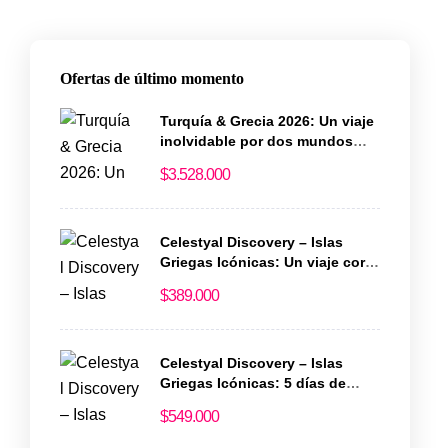
Ofertas de último momento
Turquía & Grecia 2026: Un viaje
inolvidable por dos mundos
llenos de historia y magia
$
3.528.000
Celestyal Discovery – Islas
Griegas Icónicas: Un viaje corto
lleno de historia y encanto
$
389.000
Celestyal Discovery – Islas
Griegas Icónicas: 5 días de
magia en el Egeo
$
549.000