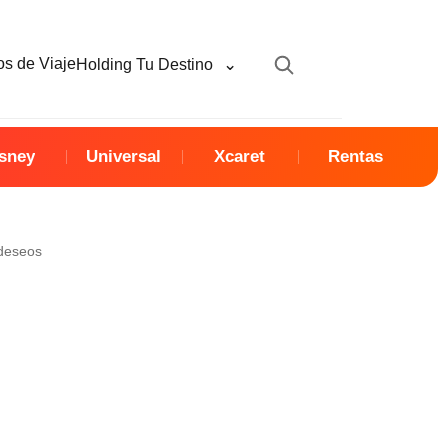
⌄
s de Viaje
Holding Tu Destino
sney
Universal
Xcaret
Rentas
 deseos