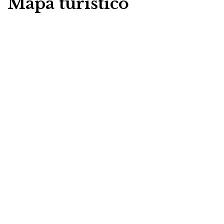
Mapa turístico
inolvidable por el Adriático, lleno de historia, paisajes
y experiencias únicas.