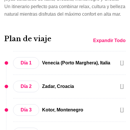
Un itinerario perfecto para combinar relax, cultura y belleza
natural mientras disfrutas del máximo confort en alta mar.
Plan de viaje
Expandir Todo
Día 1
Venecia (Porto Marghera), Italia
Embarque en la mágica ciudad de
Venecia
.
Día 2
Zadar, Croacia
Aprovecha para familiarizarte con las instalaciones del
Costa Deliziosa
y disfrutar de una cena de bienvenida
antes de zarpar a las
5:00 p.m.
Llegada a las
8:00 a.m.
Día 3
Kotor, Montenegro
Explora
Zadar
, una joya de la costa dálmata famosa
por su órgano marino y su encantador casco histórico.
Llegada a las
1:00 p.m.