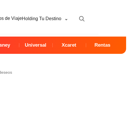
⌄
s de Viaje
Holding Tu Destino
sney
Universal
Xcaret
Rentas
 deseos