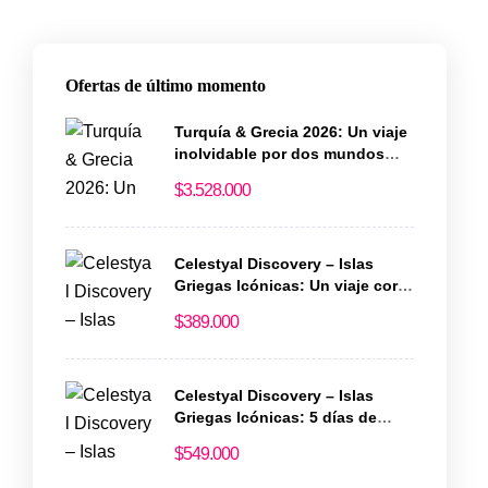
Ofertas de último momento
Turquía & Grecia 2026: Un viaje
inolvidable por dos mundos
llenos de historia y magia
$
3.528.000
Celestyal Discovery – Islas
Griegas Icónicas: Un viaje corto
lleno de historia y encanto
$
389.000
Celestyal Discovery – Islas
Griegas Icónicas: 5 días de
magia en el Egeo
$
549.000