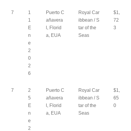
7
1
Puerto C
Royal Car
$1,
1
añavera
ibbean / S
72
E
l, Florid
tar of the
3
n
a, EUA
Seas
e
2
0
2
6
7
2
Puerto C
Royal Car
$1,
5
añavera
ibbean / S
65
E
l, Florid
tar of the
0
n
a, EUA
Seas
e
2