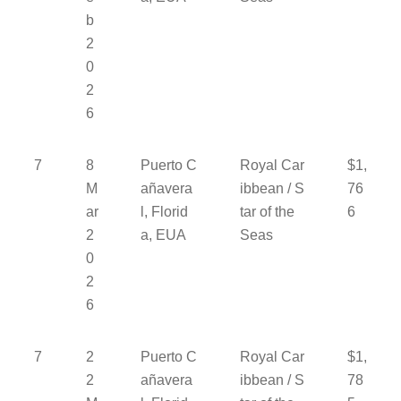
b
2
0
2
6
7
8
Puerto C
Royal Car
$1,
M
añavera
ibbean / S
76
ar
l, Florid
tar of the
6
2
a, EUA
Seas
0
2
6
7
2
Puerto C
Royal Car
$1,
2
añavera
ibbean / S
78