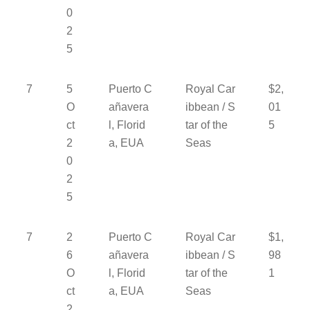
0
2
5
7
5
Puerto C
Royal Car
$2,
O
añavera
ibbean / S
01
ct
l, Florid
tar of the
5
2
a, EUA
Seas
0
2
5
7
2
Puerto C
Royal Car
$1,
6
añavera
ibbean / S
98
O
l, Florid
tar of the
1
ct
a, EUA
Seas
2