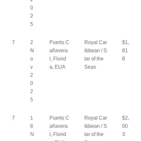
0
2
5
7
2
Puerto C
Royal Car
$1,
N
añavera
ibbean / S
81
o
l, Florid
tar of the
8
v
a, EUA
Seas
2
0
2
5
7
1
Puerto C
Royal Car
$2,
6
añavera
ibbean / S
00
N
l, Florid
tar of the
3