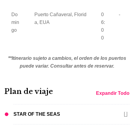
Do
Puerto Cañaveral, Florid
0
-
min
a, EUA
6:
go
0
0
**Itinerario sujeto a cambios, el orden de los puertos
puede variar. Consultar antes de reservar.
Plan de viaje
Expandir Todo
STAR OF THE SEAS
El Star of the Seas, se une a la clase Icon, tiene