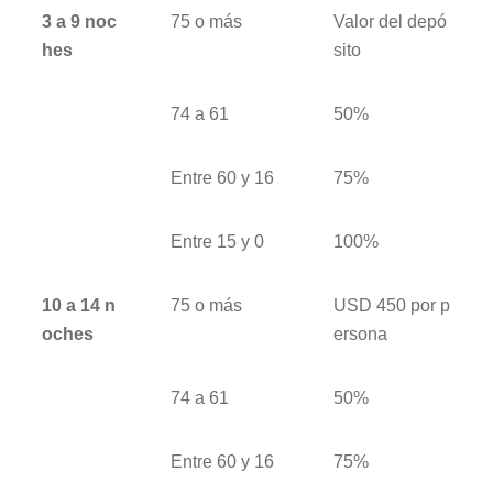
3 a 9 noc
75 o más
Valor del depó
hes
sito
74 a 61
50%
Entre 60 y 16
75%
Entre 15 y 0
100%
10 a 14 n
75 o más
USD 450 por p
oches
ersona
74 a 61
50%
Entre 60 y 16
75%