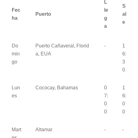
L
S
Fec
le
Puerto
al
ha
g
e
a
Do
Puerto Cañaveral, Florid
-
1
min
a, EUA
6:
go
3
0
Lun
Cococay, Bahamas
0
1
es
7:
6:
0
0
0
0
Mart
Altamar
-
-
es