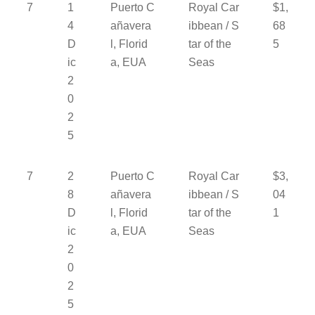
7
1
Puerto C
Royal Car
$1,
4
añavera
ibbean / S
68
D
l, Florid
tar of the
5
ic
a, EUA
Seas
2
0
2
5
7
2
Puerto C
Royal Car
$3,
8
añavera
ibbean / S
04
D
l, Florid
tar of the
1
ic
a, EUA
Seas
2
0
2
5