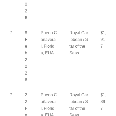
0
2
6
7
8
Puerto C
Royal Car
$1,
F
añavera
ibbean / S
91
e
l, Florid
tar of the
7
b
a, EUA
Seas
2
0
2
6
7
2
Puerto C
Royal Car
$1,
2
añavera
ibbean / S
89
F
l, Florid
tar of the
7
e
a, EUA
Seas