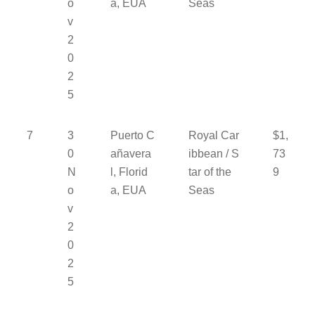
o
a, EUA
Seas
v
2
0
2
5
7
3
Puerto C
Royal Car
$1,
0
añavera
ibbean / S
73
N
l, Florid
tar of the
9
o
a, EUA
Seas
v
2
0
2
5