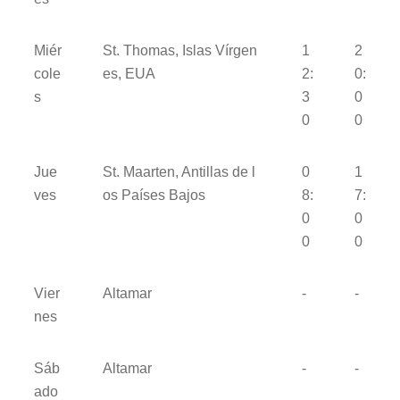
Miér
St. Thomas, Islas Vírgen
1
2
cole
es, EUA
2:
0:
s
3
0
0
0
Jue
St. Maarten, Antillas de l
0
1
ves
os Países Bajos
8:
7:
0
0
0
0
Vier
Altamar
-
-
nes
Sáb
Altamar
-
-
ado