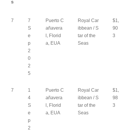
s
7
7
Puerto C
Royal Car
$1,
S
añavera
ibbean / S
90
e
l, Florid
tar of the
3
p
a, EUA
Seas
2
0
2
5
7
1
Puerto C
Royal Car
$1,
4
añavera
ibbean / S
98
S
l, Florid
tar of the
3
e
a, EUA
Seas
p
2