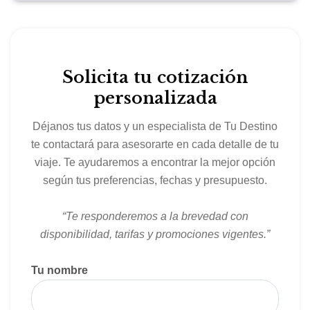
suspendida en el mar, o el Cloud 17, un oasis junto a
la piscina solo para
adultos. Descubra el Surfside, el mejor barrio familiar a
bordo. Además, deleite su apetito con 40 formas
Solicita tu cotización
diferentes
personalizada
de cenar y beber. Encuentre cócteles helados de barril
en el bar Lime and Coconut® de varios niveles, o
Déjanos tus datos y un especialista de Tu Destino
sumérjase
te contactará para asesorarte en cada detalle de tu
en el bar en la piscina más grande en el mar, Swim &
viaje. Te ayudaremos a encontrar la mejor opción
Tonic.
según tus preferencias, fechas y presupuesto.
“Te responderemos a la brevedad con
disponibilidad, tarifas y promociones vigentes.”
Tu nombre