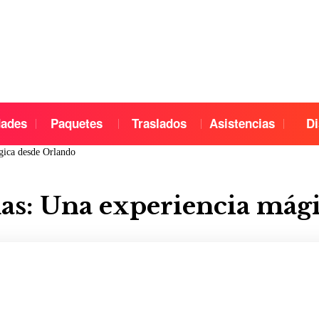
dades
Paquetes
Traslados
Asistencias
Di
gica desde Orlando
as: Una experiencia mág