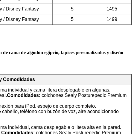
y / Disney Fantasy
5
1495
y / Disney Fantasy
5
1499
a de cama de algodón egipcio, tapices personalizados y diseño
 y Comodidades
ama individual y cama litera desplegable en algunas.
eal.
Comodidades:
colchones Sealy Posturepedic Premium
onexión para iPod, espejo de cuerpo completo,
e cabello, teléfono con buzón de voz, aire acondicionado
ma individual, cama desplegable o litera alta en la pared.
.
Comodidades:
colchones Sealy Posturepedic Premium