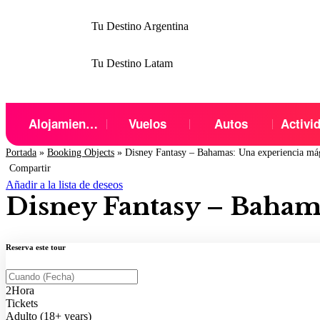
Tu Destino Argentina
Tu Destino Latam
Alojamientos
Vuelos
Autos
Activi
Portada
»
Booking Objects
»
Disney Fantasy – Bahamas: Una experiencia má
Compartir
Añadir a la lista de deseos
Disney Fantasy – Baham
Reserva este tour
2
Hora
Tickets
Adulto (18+ years)