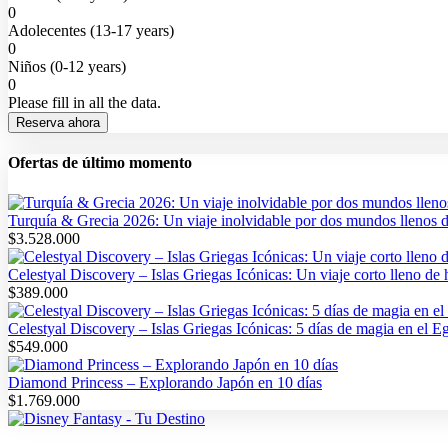
0
Adolecentes (13-17 years)
0
Niños (0-12 years)
0
Please fill in all the data.
Reserva ahora
Ofertas de último momento
Turquía & Grecia 2026: Un viaje inolvidable por dos mundos llenos d
$
3.528.000
Celestyal Discovery – Islas Griegas Icónicas: Un viaje corto lleno de 
$
389.000
Celestyal Discovery – Islas Griegas Icónicas: 5 días de magia en el E
$
549.000
Diamond Princess – Explorando Japón en 10 días
$
1.769.000