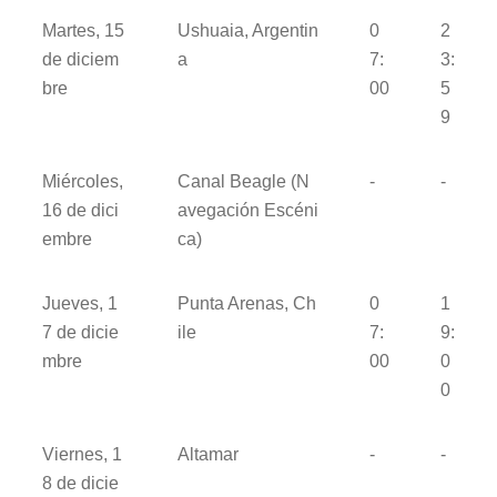
Martes, 15
Ushuaia, Argentin
0
2
de diciem
a
7:
3:
bre
00
5
9
Miércoles,
Canal Beagle (N
-
-
16 de dici
avegación Escéni
embre
ca)
Jueves, 1
Punta Arenas, Ch
0
1
7 de dicie
ile
7:
9:
mbre
00
0
0
Viernes, 1
Altamar
-
-
8 de dicie