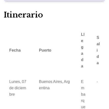
Itinerario
Ll
S
e
al
g
Fecha
Puerto
i
a
d
d
a
a
Lunes, 07
Buenos Aires, Arg
E
-
de diciem
entina
m
bre
ba
rq
ue